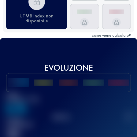
UTMB Index non
disponibile
come viene calcolato?
EVOLUZIONE
Miglior
punteggio UTMB
636
TOP
10
2
Gara(e)
completata(e)
32