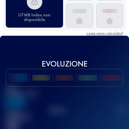
UTMB Index non
disponibile
come viene calcolato?
EVOLUZIONE
Miglior
punteggio UTMB
636
TOP
10
2
Gara(e)
completata(e)
32