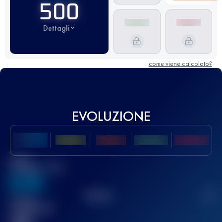
500
Dettagli
come viene calcolato?
EVOLUZIONE
Miglior
punteggio UTMB
636
TOP
10
2
Gara(e)
completata(e)