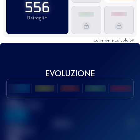
556
Dettagli
come viene calcolato?
EVOLUZIONE
Miglior
punteggio UTMB
636
TOP
10
2
Gara(e)
completata(e)