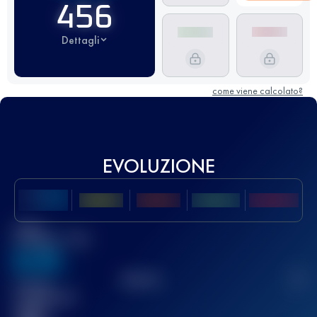
456
Dettagli
come viene calcolato?
EVOLUZIONE
Miglior
punteggio UTMB
636
TOP
10
2
Gara(e)
completata(e)