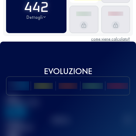
442
Dettagli
come viene calcolato?
EVOLUZIONE
Miglior
punteggio UTMB
636
TOP
10
2
Gara(e)
completata(e)