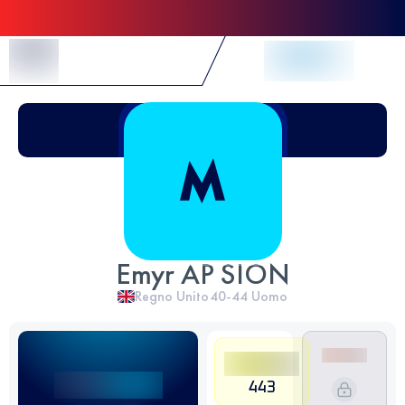
Skip to Content
Emyr AP SION
Regno Unito
40-44
Uomo
443