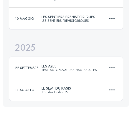
21 KM
1100 M+
LES SENTIERS PREHISTORIQUES
10 MAGGIO
LES SENTIERS PREHISTORIQUES
27 KM
1100 M+
Accedi per visualizzare l'UTMB Index
2025
13 KM
850 M+
Accedi per visualizzare l'UTMB Index
LES AYES
22 SETTEMBRE
TRAIL AUTOMNAL DES HAUTES ALPES
Accedi per visualizzare l'UTMB Index
LE SEMI DU RASIS
17 AGOSTO
Trail des Étoiles 05
23 KM
1300 M+
21.7 KM
1361 M+
Accedi per visualizzare l'UTMB Index