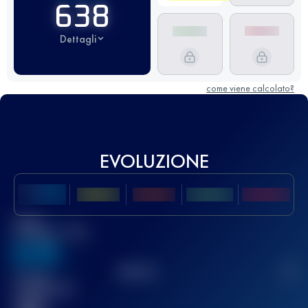
638
Dettagli
come viene calcolato?
EVOLUZIONE
Miglior
punteggio UTMB
636
TOP
10
2
Gara(e)
completata(e)