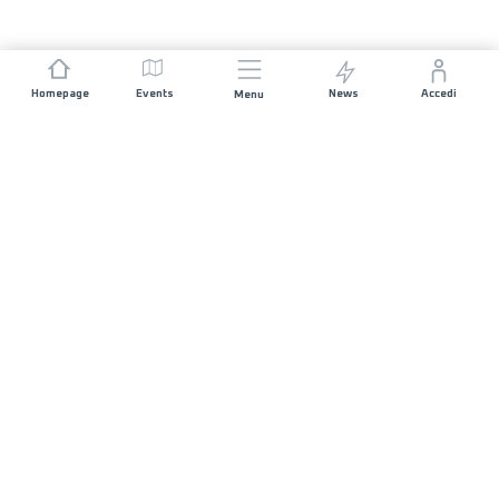
Homepage
Events
News
Accedi
Menu
UNISCITI A NOI
Sponsorizzazioni