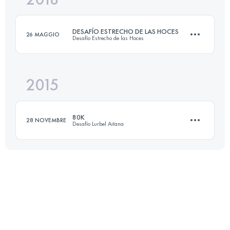
DESAFÍO ESTRECHO DE LAS HOCES
26 MAGGIO
Desafío Estrecho de las Hoces
Accedi per visualizzare l'UTMB Index
2015
107.8 KM
3810 M+
80K
28 NOVEMBRE
Desafío Lurbel Aitana
Accedi per visualizzare l'UTMB Index
82 KM
4660 M+
Accedi per visualizzare l'UTMB Index