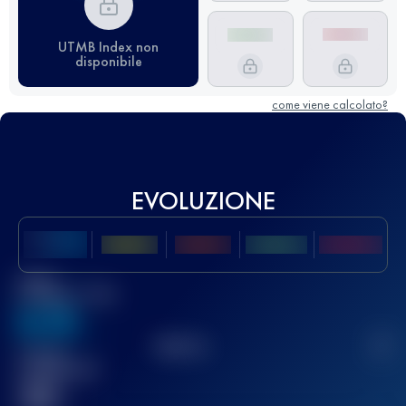
UTMB Index non
disponibile
come viene calcolato?
EVOLUZIONE
Miglior
punteggio UTMB
636
TOP
10
2
Gara(e)
completata(e)
32