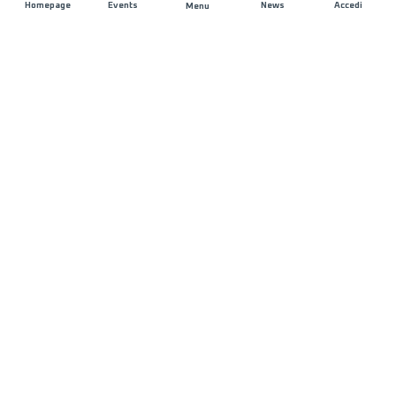
Homepage
Events
News
Accedi
Menu
UNISCITI A NOI
Sponsorizzazioni
Direttori di corsa