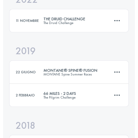
THE DRUID CHALLENGE
11 NOVEMBRE
The Druid Challenge
Accedi per visualizzare l'UTMB Index
2019
3 Tappe
138.8 KM
2183 M+
MONTANE® SPINE® FUSION
22 GIUGNO
MONTANE Spine Summer Races
Accedi per visualizzare l'UTMB Index
66 MILES - 2 DAYS
2 FEBBRAIO
The Pilgrim Challenge
420.3 KM
10760 M+
2018
2 Tappe
106.6 KM
2030 M+
Accedi per visualizzare l'UTMB Index