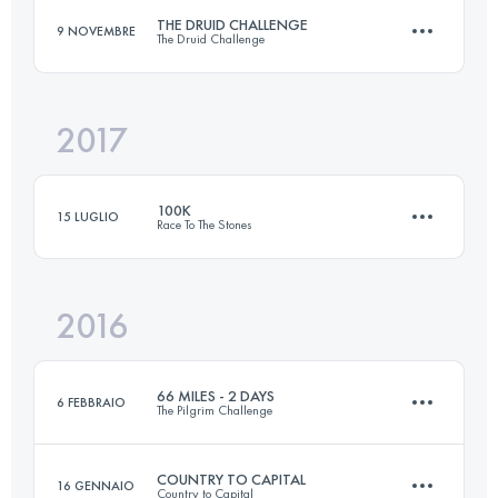
THE DRUID CHALLENGE
9 NOVEMBRE
The Druid Challenge
Accedi per visualizzare l'UTMB Index
2017
3 Tappe
134.4 KM
1930 M+
100K
15 LUGLIO
Race To The Stones
Accedi per visualizzare l'UTMB Index
2016
101.1 KM
1140 M+
66 MILES - 2 DAYS
6 FEBBRAIO
The Pilgrim Challenge
Accedi per visualizzare l'UTMB Index
COUNTRY TO CAPITAL
16 GENNAIO
Country to Capital