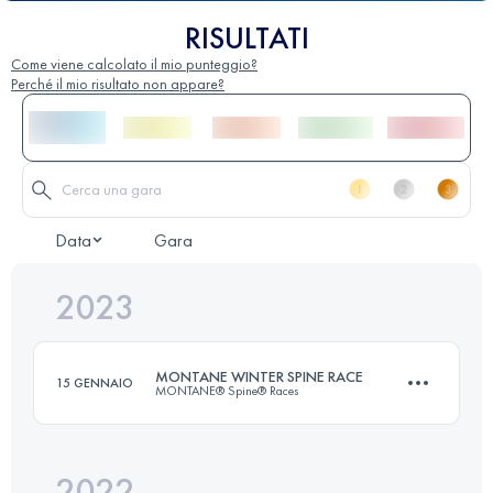
RISULTATI
Come viene calcolato il mio punteggio?
Perché il mio risultato non appare?
Data
Gara
2023
MONTANE WINTER SPINE RACE
15 GENNAIO
MONTANE® Spine® Races
2022
431 KM
10732 M+