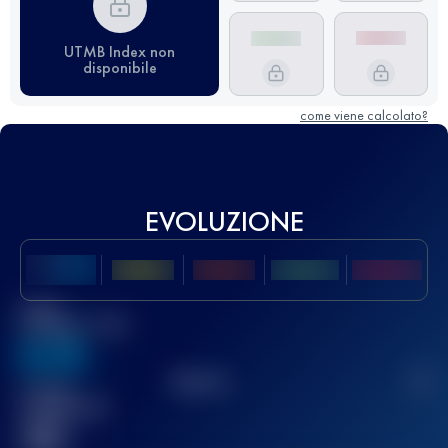
UTMB Index non
disponibile
come viene calcolato?
EVOLUZIONE
Miglior
punteggio UTMB
636
TOP
10
2
Gara(e)
completata(e)
32