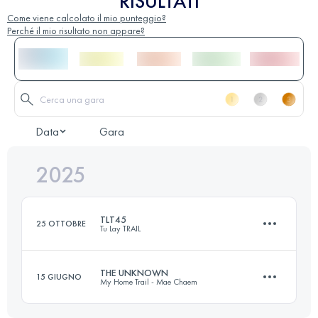
RISULTATI
Come viene calcolato il mio punteggio?
Perché il mio risultato non appare?
Data
Gara
2025
TLT45
25 OTTOBRE
Tu Lay TRAIL
THE UNKNOWN
15 GIUGNO
My Home Trail - Mae Chaem
47 KM
3100 M+