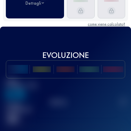
Dettagli
come viene calcolato?
EVOLUZIONE
Miglior
punteggio UTMB
636
TOP
10
2
Gara(e)
completata(e)
32