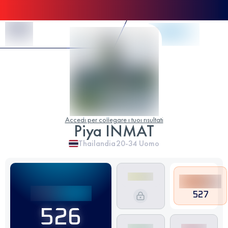
Skip to Content
Accedi per collegare i tuoi risultati
Piya INMAT
Thailandia
20-34
Uomo
527
526