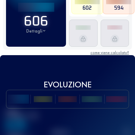
602
594
606
Dettagli
come viene calcolato?
EVOLUZIONE
Miglior
punteggio UTMB
636
TOP
10
2