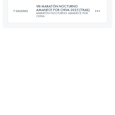
VIII MARATÓN NOCTURNO
AMANECE POR CHIVA 2025 (TRAIL)
7 GIUGNO
MARATÓN NOCTURNO AMANECE POR
34.9 KM
1560 M+
CHIVA
28 KM
1300 M+
Accedi per visualizzare l'UTMB Index
Accedi per visualizzare l'UTMB Index