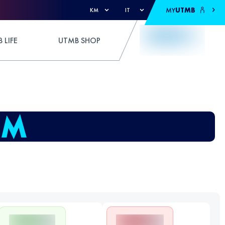
MY
UTMB
KM
IT
 LIFE
UTMB SHOP