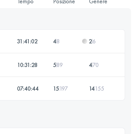
Tempo
Posizione
Genere
31:41:02
4
8
2
6
10:31:28
5
89
4
70
07:40:44
15
197
14
155