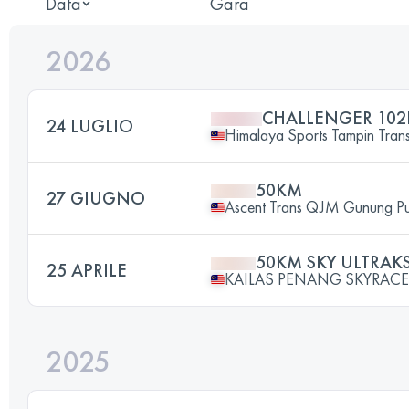
Data
Gara
2026
CHALLENGER 10
24 LUGLIO
Himalaya Sports Tampin Tran
50KM
27 GIUGNO
Ascent Trans QJM Gunung Pu
50KM SKY ULTRAK
25 APRILE
KAILAS PENANG SKYRACE
2025