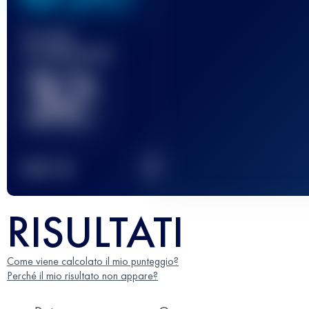
Gara(e)
completata(e)
32
2
TOP
10
RISULTATI
Come viene calcolato il mio punteggio?
Perché il mio risultato non appare?