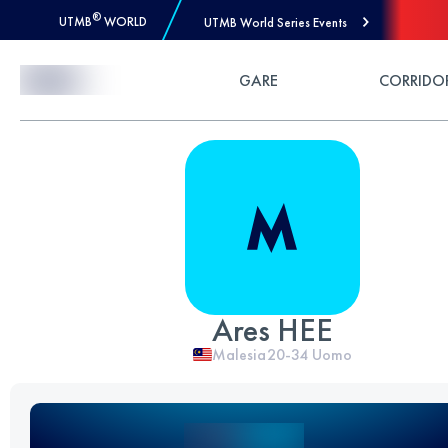
®
UTMB
WORLD
UTMB World Series Events
Skip to Content
GARE
CORRIDO
Ares HEE
Malesia
20-34
Uomo