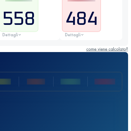
558
484
Dettagli
Dettagli
come viene calcolato?