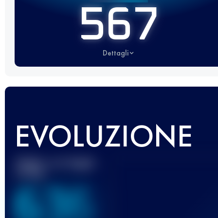
567
Dettagli
EVOLUZIONE
Miglior punteggio
UTMB
636