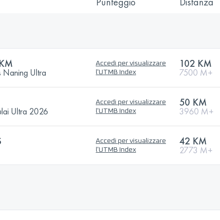
Punteggio
Distanza
2KM
102 KM
Accedi per visualizzare
s Naning Ultra
7500 M+
l'UTMB Index
50 KM
Accedi per visualizzare
lai Ultra 2026
3960 M+
l'UTMB Index
S
42 KM
Accedi per visualizzare
2773 M+
l'UTMB Index