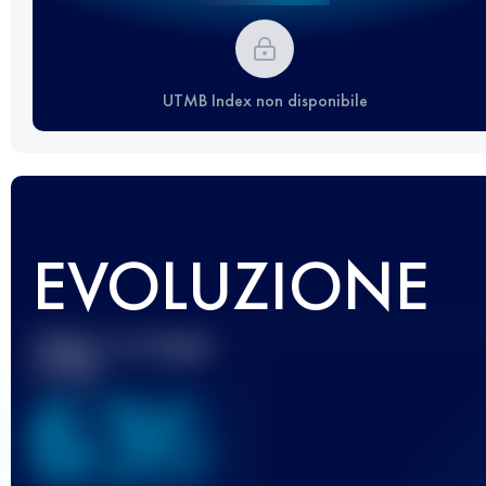
UTMB Index non disponibile
EVOLUZIONE
Miglior punteggio
UTMB
636