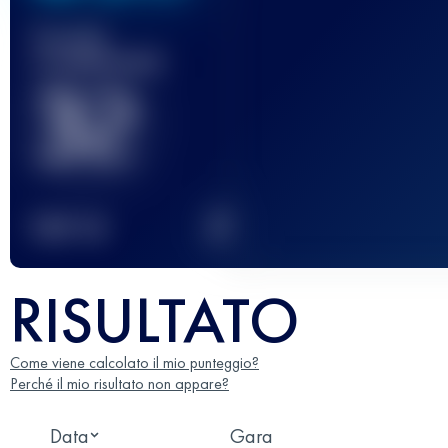
Gara(e)
completata(e)
32
2
TOP
10
RISULTATO
Come viene calcolato il mio punteggio?
Perché il mio risultato non appare?
Data
Gara