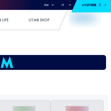
MY
UTMB
KM
IT
 LIFE
UTMB SHOP