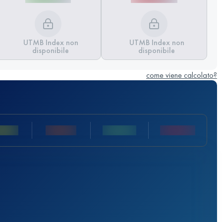
UTMB Index non
UTMB Index non
disponibile
disponibile
come viene calcolato?