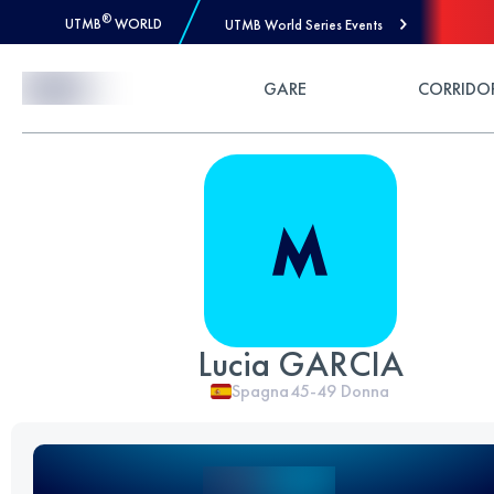
®
UTMB
WORLD
UTMB World Series Events
Skip to Content
GARE
CORRIDO
Lucia GARCIA
Spagna
45-49
Donna