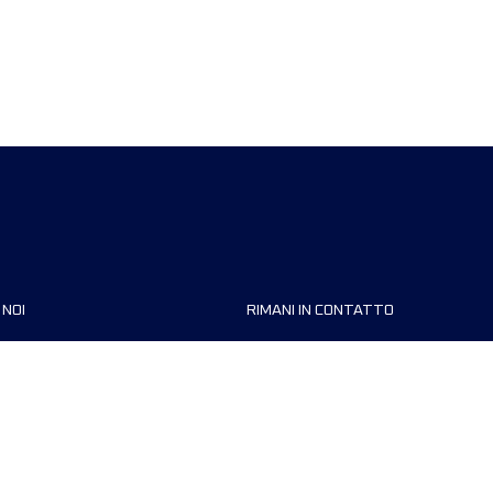
 NOI
RIMANI IN CONTATTO
zzazioni
FAQ
 di corsa
Contattaci
MyUTMB+