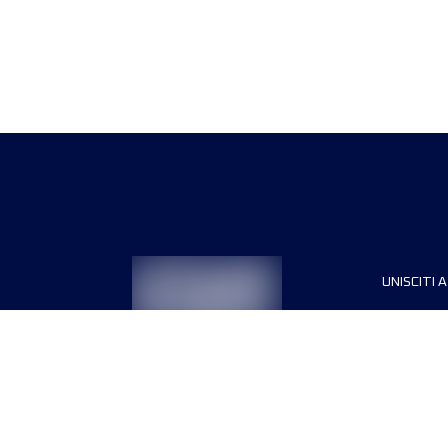
UNISCITI A
Sponsori
Direttori