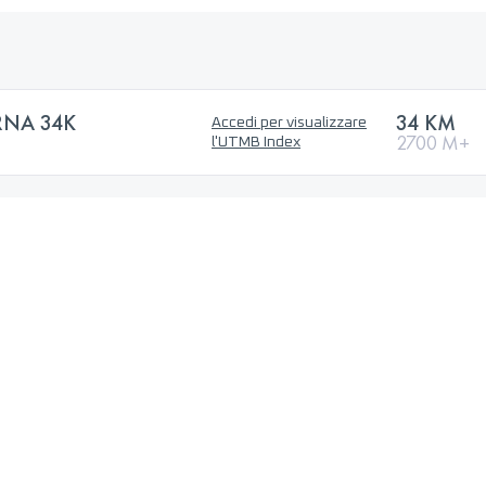
RNA 34K
34 KM
Accedi per visualizzare
2700 M+
l'UTMB Index