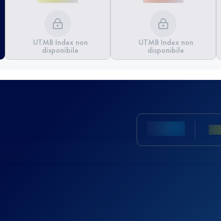
UTMB Index non
UTMB Index non
disponibile
disponibile