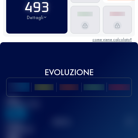
493
Dettagli
come viene calcolato?
EVOLUZIONE
Miglior
punteggio UTMB
636
TOP
10
2
Gara(e)
completata(e)