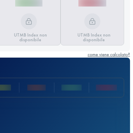
UTMB Index non
UTMB Index non
disponibile
disponibile
come viene calcolato?