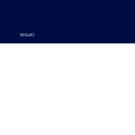
SEGUICI
©2024 UTMB® all rights reserved. Ultra-