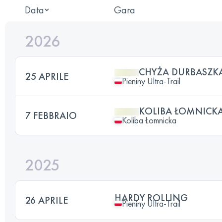
Data
Gara
2026
CHYŻA DURBASZK
25 APRILE
Pieniny Ultra-Trail
KOLIBA ŁOMNICK
7 FEBBRAIO
Koliba Łomnicka
2025
HARDY ROLLING
26 APRILE
Pieniny Ultra-Trail