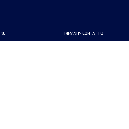
 NOI
RIMANI IN CONTATTO
zzazioni
FAQ
 di corsa
Contattaci
MyUTMB+
Informativa sulla privacy
Preferenze dei cookie