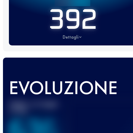
392
Dettagli
EVOLUZIONE
Miglior punteggio
UTMB
636