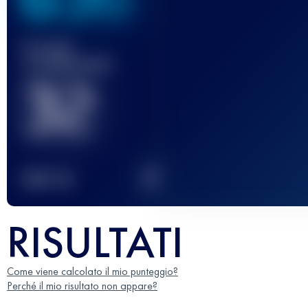
Gara(e)
completata(e)
32
2
TOP
10
RISULTATI
Come viene calcolato il mio punteggio?
Perché il mio risultato non appare?