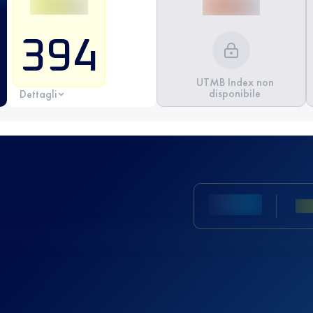
394
UTMB Index non
disponibile
Dettagli