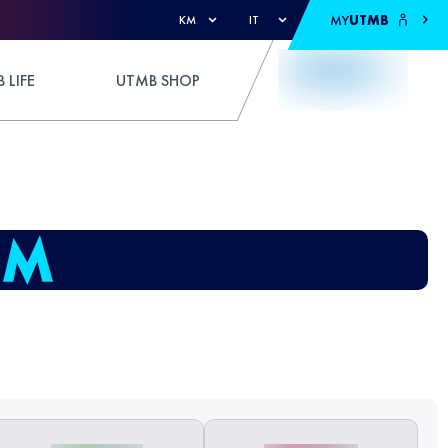
MY
UTMB
KM
IT
 LIFE
UTMB SHOP