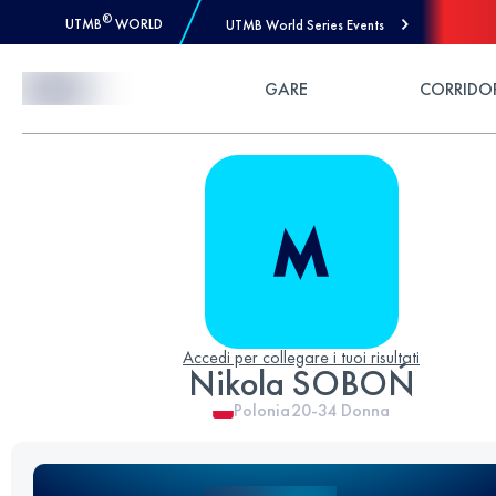
®
UTMB
WORLD
UTMB World Series Events
Skip to Content
GARE
CORRIDO
Accedi per collegare i tuoi risultati
Nikola SOBOŃ
Polonia
20-34
Donna