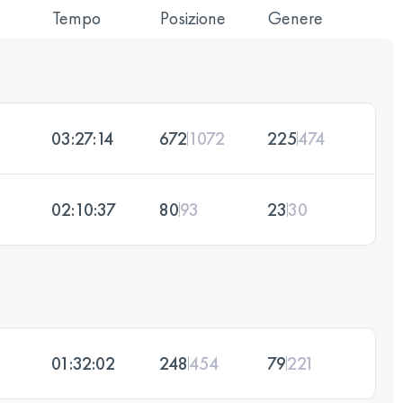
Tempo
Posizione
Genere
03:27:14
672
1072
225
474
02:10:37
80
93
23
30
01:32:02
248
454
79
221