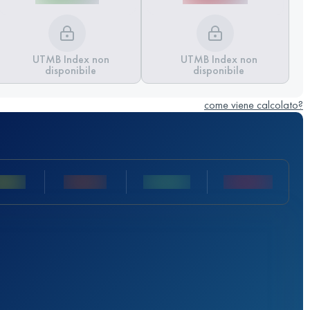
UTMB Index non
UTMB Index non
disponibile
disponibile
come viene calcolato?