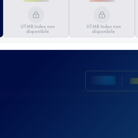
UTMB Index non
UTMB Index non
disponibile
disponibile