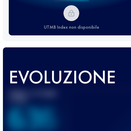
UTMB Index non disponibile
EVOLUZIONE
Miglior punteggio
UTMB
636