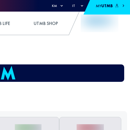
MY
UTMB
KM
IT
 LIFE
UTMB SHOP