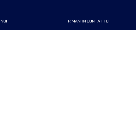
 NOI
RIMANI IN CONTATTO
zzazioni
FAQ
 di corsa
Contattaci
MyUTMB+
Informativa sulla privacy
Preferenze dei cookie