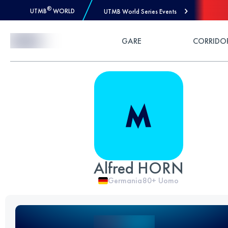
®
UTMB
WORLD
UTMB World Series Events
Skip to Content
GARE
CORRIDO
Alfred HORN
Germania
80+
Uomo