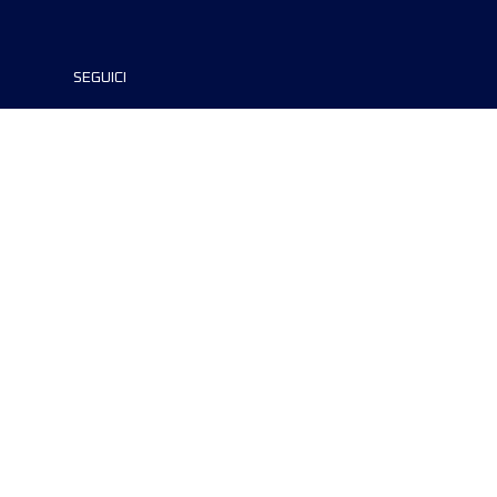
SEGUICI
©2024 UTMB® all rights reserved. Ultra-
Trail® and UTMB® are registered
trademarks..