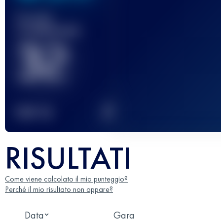
Gara(e)
completata(e)
32
2
TOP
10
RISULTATI
Come viene calcolato il mio punteggio?
Perché il mio risultato non appare?
Data
Gara