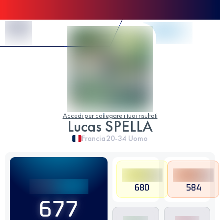
Skip to Content
Accedi per collegare i tuoi risultati
Lucas SPELLA
Francia
20-34
Uomo
680
584
677