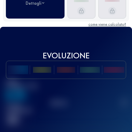
Dettagli
come viene calcolato?
EVOLUZIONE
Miglior
punteggio UTMB
636
TOP
10
2
Gara(e)
completata(e)
32