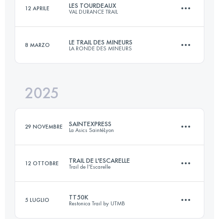
LES TOURDEAUX
12 APRILE
VAL DURANCE TRAIL
58 KM
3300 M+
Accedi per visualizzare l'UTMB Index
LE TRAIL DES MINEURS
8 MARZO
LA RONDE DES MINEURS
22 KM
1000 M+
Accedi per visualizzare l'UTMB Index
2025
27 KM
1040 M+
Accedi per visualizzare l'UTMB Index
SAINTEXPRESS
29 NOVEMBRE
La Asics SaintéLyon
Accedi per visualizzare l'UTMB Index
TRAIL DE L'ESCARELLE
12 OTTOBRE
Trail de l'Escarelle
45.2 KM
948 M+
TT50K
5 LUGLIO
Restonica Trail by UTMB
29.2 KM
1610 M+