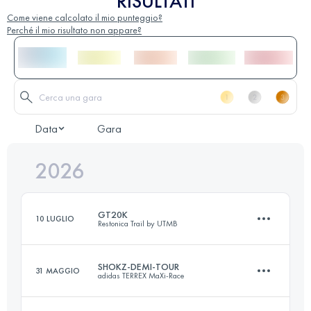
RISULTATI
Come viene calcolato il mio punteggio?
Perché il mio risultato non appare?
Data
Gara
2026
GT20K
10 LUGLIO
Restonica Trail by UTMB
SHOKZ-DEMI-TOUR
31 MAGGIO
adidas TERREX MaXi-Race
17 KM
650 M+