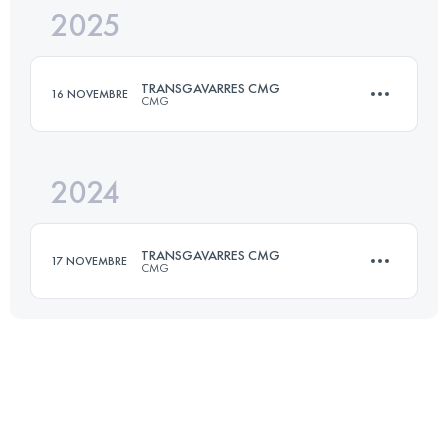
2025
41.2 KM
1240 M+
TRANSGAVARRES CMG
16 NOVEMBRE
CMG
Accedi per visualizzare l'UTMB Index
2024
50 KM
1700 M+
TRANSGAVARRES CMG
17 NOVEMBRE
CMG
Accedi per visualizzare l'UTMB Index
50 KM
1700 M+