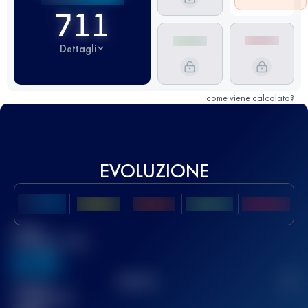
711
Dettagli
come viene calcolato?
EVOLUZIONE
Miglior
punteggio UTMB
636
TOP
10
2
Gara(e)
completata(e)