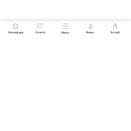
Homepage
Events
News
Accedi
Menu
UNISCITI A NOI