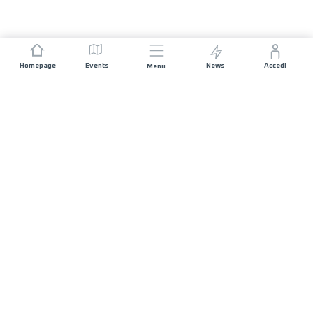
Homepage
Events
News
Accedi
Menu
UNISCITI A NOI
Sponsorizzazioni