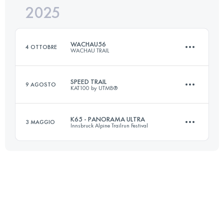
2025
68.9 KM
2450 M+
WACHAU56
4 OTTOBRE
WACHAU TRAIL
Accedi per visualizzare l'UTMB Index
SPEED TRAIL
9 AGOSTO
KAT100 by UTMB®
56 KM
2546 M+
K65 - PANORAMA ULTRA
3 MAGGIO
Innsbruck Alpine Trailrun Festival
24 KM
1650 M+
Accedi per visualizzare l'UTMB Index
63.9 KM
2450 M+
Accedi per visualizzare l'UTMB Index