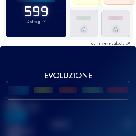
599
Dettagli
come viene calcolato?
EVOLUZIONE
Miglior
punteggio UTMB
636
TOP
10
2
Gara(e)
completata(e)