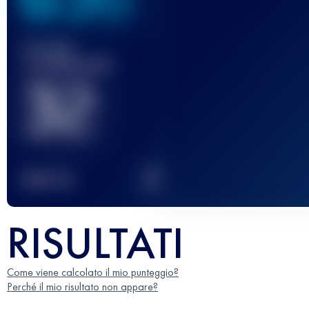
Gara(e)
completata(e)
32
2
TOP
10
RISULTATI
Come viene calcolato il mio punteggio?
Perché il mio risultato non appare?