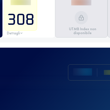
308
UTMB Index non
disponibile
Dettagli