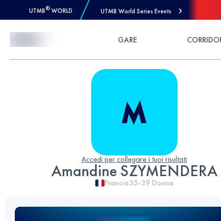
®
UTMB
WORLD
UTMB World Series Events
Skip to Content
GARE
CORRIDO
Accedi per collegare i tuoi risultati
Amandine SZYMENDERA
Francia
35-39
Donna