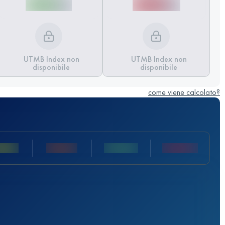
UTMB Index non
UTMB Index non
disponibile
disponibile
come viene calcolato?