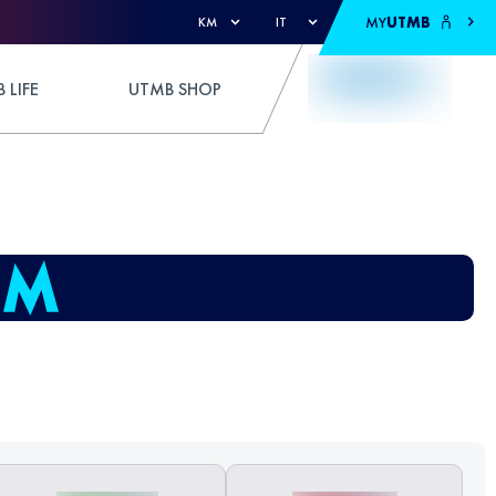
MY
UTMB
KM
IT
 LIFE
UTMB SHOP