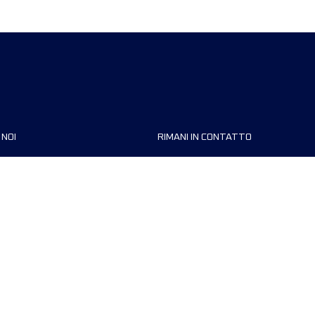
 NOI
RIMANI IN CONTATTO
zzazioni
FAQ
 di corsa
Contattaci
MyUTMB+