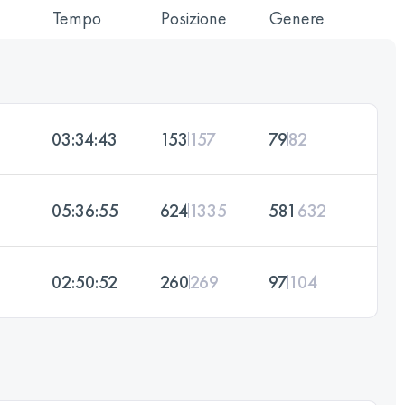
Tempo
Posizione
Genere
03:34:43
153
157
79
82
05:36:55
624
1335
581
632
02:50:52
260
269
97
104