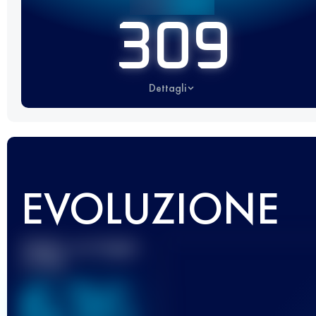
309
Dettagli
EVOLUZIONE
Miglior punteggio
UTMB
636