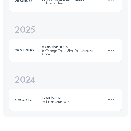
28 MARZO
Trail des Vallées
80 KM
5000 M+
2025
115 KM
2850 M+
Accedi per visualizzare l'UTMB Index
MORZINE 100K
20 GIUGNO
RunThrough Trails Ultra Trail Morzine-
Avoriaz
Accedi per visualizzare l'UTMB Index
2024
100 KM
5900 M+
TRAIL NOIR
4 AGOSTO
Trail EDF Cenis Tour
Accedi per visualizzare l'UTMB Index
78.1 KM
4720 M+