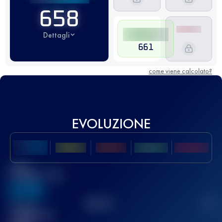
658
Dettagli
661
come viene calcolato?
EVOLUZIONE
Miglior
punteggio UTMB
636
TOP
10
2
Gara(e)
completata(e)