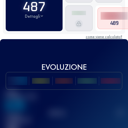
487
Dettagli
489
come viene calcolato?
EVOLUZIONE
Miglior
punteggio UTMB
636
TOP
10
2
Gara(e)
completata(e)