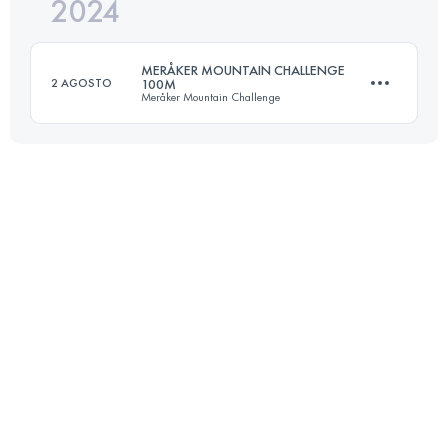
2024
162 KM
4500 M+
MERÅKER MOUNTAIN CHALLENGE
2 AGOSTO
100M
Meråker Mountain Challenge
Accedi per visualizzare l'UTMB Index
163 KM
5762 M+
Accedi per visualizzare l'UTMB Index