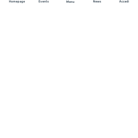
Homepage
Events
News
Accedi
Menu
UNISCITI A NOI
Sponsorizzazioni
Direttori di corsa
RIMANI IN CONTATTO
FAQ