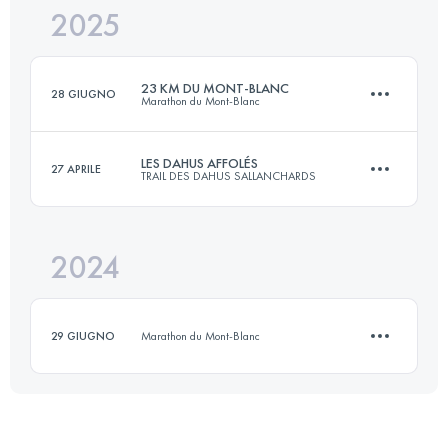
2025
23 KM
1680 M+
23 KM DU MONT-BLANC
28 GIUGNO
Marathon du Mont-Blanc
Accedi per visualizzare l'UTMB Index
LES DAHUS AFFOLÉS
27 APRILE
TRAIL DES DAHUS SALLANCHARDS
23.6 KM
1590 M+
2024
14 KM
850 M+
Accedi per visualizzare l'UTMB Index
29 GIUGNO
Marathon du Mont-Blanc
Accedi per visualizzare l'UTMB Index
9.8 KM
270 M+