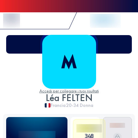
Skip to Content
Accedi per collegare i tuoi risultati
Léa FELTEN
Francia
20-34
Donna
348