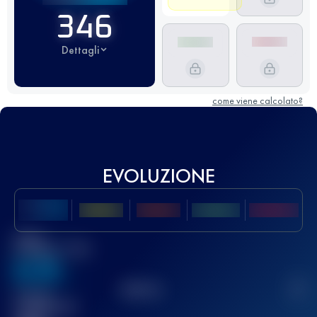
346
Dettagli
come viene calcolato?
EVOLUZIONE
Miglior
punteggio UTMB
636
TOP
10
2
Gara(e)
completata(e)