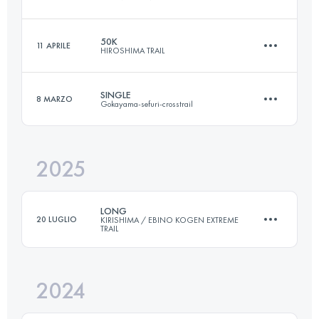
50.3 KM
1646 M+
50K
11 APRILE
HIROSHIMA TRAIL
115.1 KM
5240 M+
Accedi per visualizzare l'UTMB Index
SINGLE
8 MARZO
Gokayama-sefuri-crosstrail
47.8 KM
2562 M+
Accedi per visualizzare l'UTMB Index
2025
32.1 KM
1880 M+
Accedi per visualizzare l'UTMB Index
LONG
20 LUGLIO
KIRISHIMA / EBINO KOGEN EXTREME
TRAIL
Accedi per visualizzare l'UTMB Index
2024
63.2 KM
2660 M+