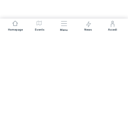
Homepage
Events
News
Accedi
Menu
UNISCITI A NOI
Sponsorizzazioni