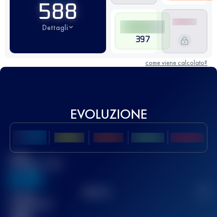
588
Dettagli
397
come viene calcolato?
EVOLUZIONE
Miglior
punteggio UTMB
636
TOP
10
2
Gara(e)
completata(e)