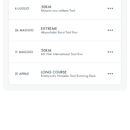
50KM
6 LUGLIO
Minami-aso caldera Trail
Accedi per visualizzare l'UTMB Index
EXTREME
26 MAGGIO
Akiyoshidai Karst Trail Run
50 KM
2600 M+
50KM
11 MAGGIO
Mt. Hiei International Trail Run
49.2 KM
1640 M+
Accedi per visualizzare l'UTMB Index
LONG COURSE
21 APRILE
Kitakyushu Hiraodai Trail Running Race
48.6 KM
3010 M+
Accedi per visualizzare l'UTMB Index
39.1 KM
2640 M+
Accedi per visualizzare l'UTMB Index