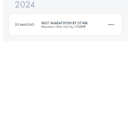
2024
46 KM
2170 M+
MUT MARATHON BY UTMB
25 MAGGIO
Mountain Ultra Trail by UTMB®
Accedi per visualizzare l'UTMB Index
43.9 KM
2437 M+
Accedi per visualizzare l'UTMB Index