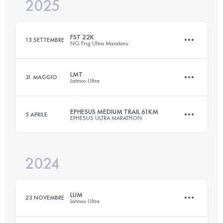
2025
13 KM
264 M+
FST 22K
13 SETTEMBRE
NG Frig Ultra Maratonu
Accedi per visualizzare l'UTMB Index
LMT
31 MAGGIO
Latmos Ultra
22 KM
330 M+
EPHESUS MEDIUM TRAIL 61KM
5 APRILE
EPHESUS ULTRA MARATHON
25.3 KM
669 M+
Accedi per visualizzare l'UTMB Index
2024
61 KM
1875 M+
Accedi per visualizzare l'UTMB Index
LUM
23 NOVEMBRE
Latmos Ultra
Accedi per visualizzare l'UTMB Index