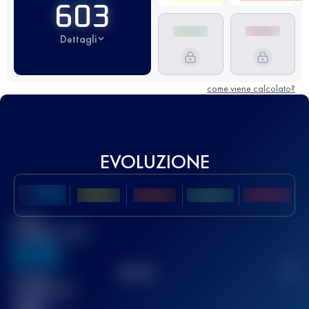
603
Dettagli
come viene calcolato?
EVOLUZIONE
Miglior
punteggio UTMB
636
TOP
10
2
Gara(e)
completata(e)