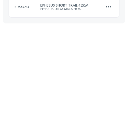
EPHESUS SHORT TRAIL 42KM
8 MARZO
EPHESUS ULTRA MARATHON
42.9 KM
1880 M+
42 KM
1470 M+
Accedi per visualizzare l'UTMB Index
Accedi per visualizzare l'UTMB Index