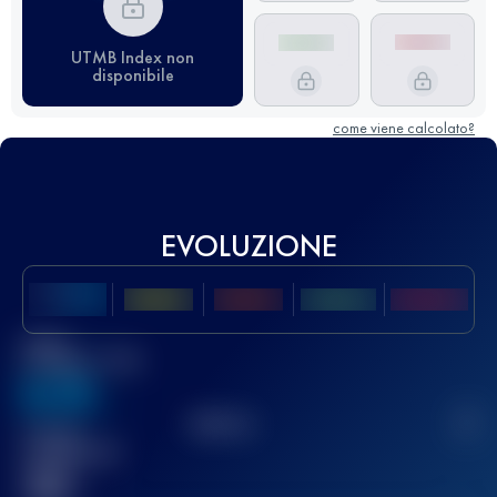
UTMB Index non
disponibile
come viene calcolato?
EVOLUZIONE
Miglior
punteggio UTMB
636
TOP
10
2
Gara(e)
completata(e)
32