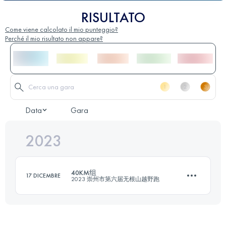
RISULTATO
Come viene calcolato il mio punteggio?
Perché il mio risultato non appare?
Data
Gara
2023
40KM组
17 DICEMBRE
2023 崇州市第六届无根山越野跑
40 KM
1935 M+