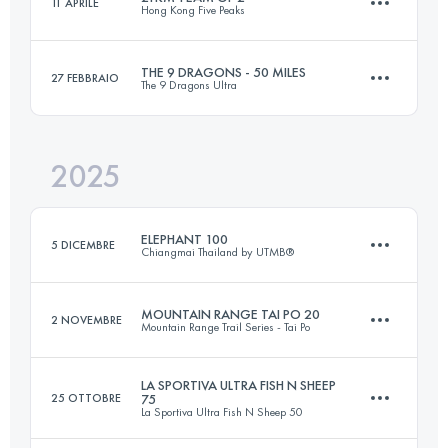
11 APRILE
Hong Kong Five Peaks
165.3 KM
6461 M+
THE 9 DRAGONS - 50 MILES
27 FEBBRAIO
The 9 Dragons Ultra
Squadra
21 KM
1100 M+
Accedi per visualizzare l'UTMB Index
2025
86 KM
5070 M+
Accedi per visualizzare l'UTMB Index
ELEPHANT 100
5 DICEMBRE
Chiangmai Thailand by UTMB®
Accedi per visualizzare l'UTMB Index
MOUNTAIN RANGE TAI PO 20
2 NOVEMBRE
Mountain Range Trail Series - Tai Po
96 KM
4600 M+
LA SPORTIVA ULTRA FISH N SHEEP
25 OTTOBRE
75
La Sportiva Ultra Fish N Sheep 50
21 KM
1050 M+