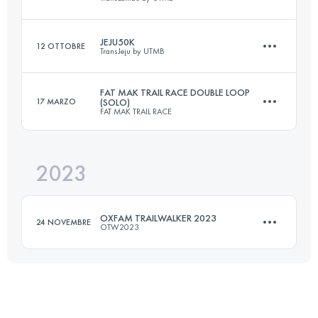
50 KM
2030 M+
Accedi per visualizzare l'UTMB Index
JEJU50K
12 OTTOBRE
TransJeju by UTMB
53 KM
2700 M+
Accedi per visualizzare l'UTMB Index
FAT MAK TRAIL RACE DOUBLE LOOP
17 MARZO
(SOLO)
FAT MAK TRAIL RACE
58 KM
2306 M+
Accedi per visualizzare l'UTMB Index
2023
35 KM
1700 M+
Accedi per visualizzare l'UTMB Index
OXFAM TRAILWALKER 2023
24 NOVEMBRE
OTW2023
Accedi per visualizzare l'UTMB Index
Squadra
97 KM
4312 M+