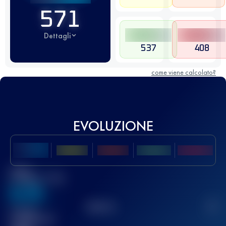
571
Dettagli
537
408
come viene calcolato?
EVOLUZIONE
Miglior
punteggio UTMB
636
TOP
10
2
Gara(e)
completata(e)