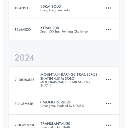
Accedi per visualizzare l'UTMB Index
30KM SOLO
12 APRILE
Hong Kong Five Peaks
75.1 KM
4402 M+
Accedi per visualizzare l'UTMB Index
XTRAIL 100
15 MARZO
Xtrail 100 Trail Running Challenge
30 KM
1600 M+
Accedi per visualizzare l'UTMB Index
2024
51.4 KM
1574 M+
Accedi per visualizzare l'UTMB Index
MOUNTAIN RARNGE TRAIL SERIES
SHATIN 45KM SOLO
21 DICEMBRE
MOUNTAIN RANGE TRAIL SERIES -
SHATIN
Accedi per visualizzare l'UTMB Index
HMONG 50-2024
7 DICEMBRE
Chiangmai Thailand by UTMB®
45 KM
2700 M+
TRANSLANTAU50
9 NOVEMBRE
TransLantau by UTMB