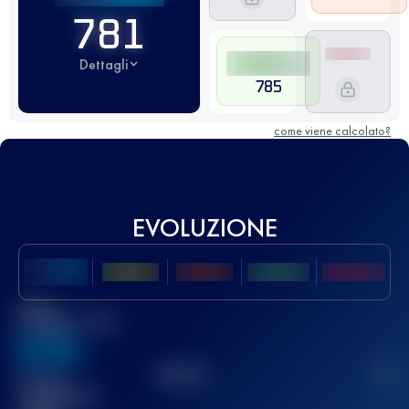
781
Dettagli
785
come viene calcolato?
EVOLUZIONE
Miglior
punteggio UTMB
636
TOP
10
2
Gara(e)
completata(e)