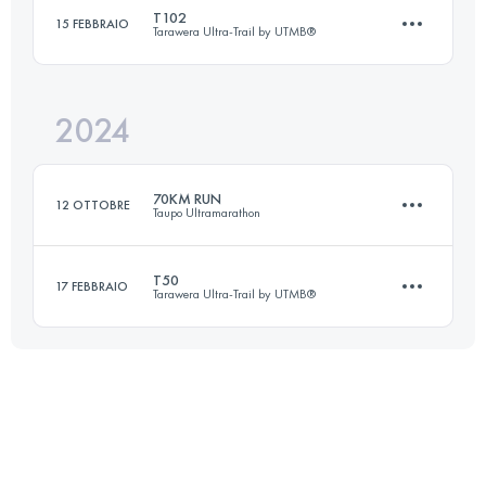
Accedi per visualizzare l'UTMB Index
T102
15 FEBBRAIO
Tarawera Ultra-Trail by UTMB®
51.7 KM
2880 M+
Accedi per visualizzare l'UTMB Index
2024
103 KM
2200 M+
Accedi per visualizzare l'UTMB Index
70KM RUN
12 OTTOBRE
Taupo Ultramarathon
Accedi per visualizzare l'UTMB Index
T50
17 FEBBRAIO
Tarawera Ultra-Trail by UTMB®
70 KM
900 M+
52.7 KM
1166 M+
Accedi per visualizzare l'UTMB Index