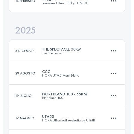
14 FEBBRAIO
Tarawera Ultra-Trail by UTMB®
57 KM
1543 M+
2025
102 KM
2300 M+
Accedi per visualizzare l'UTMB Index
THE SPECTACLE 50KM
5 DICEMBRE
The Spectacle
Accedi per visualizzare l'UTMB Index
CCC
29 AGOSTO
HOKA UTMB Mont-Blanc
50.8 KM
3127 M+
NORTHLAND 100 - 55KM
19 LUGLIO
Northland 100
101 KM
6050 M+
Accedi per visualizzare l'UTMB Index
UTA50
17 MAGGIO
HOKA Ultra-Trail Australia by UTMB
57 KM
1543 M+