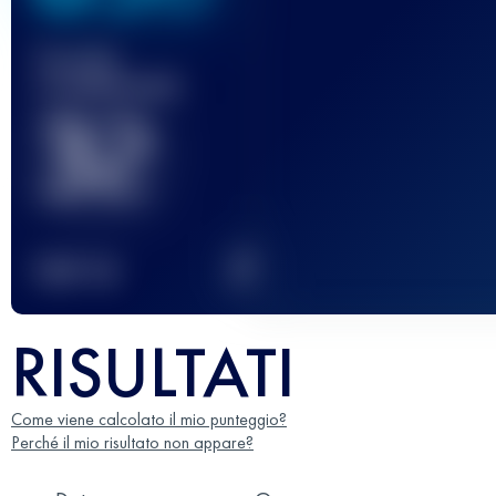
Gara(e)
completata(e)
32
2
TOP
10
RISULTATI
Come viene calcolato il mio punteggio?
Perché il mio risultato non appare?