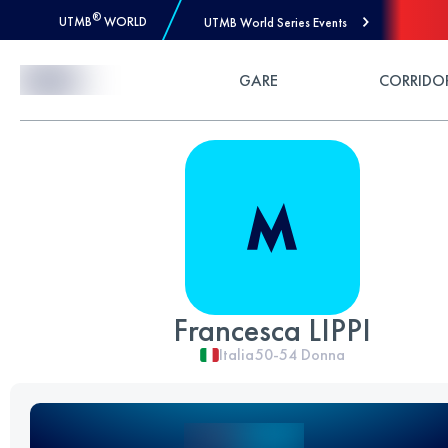
®
UTMB
WORLD
UTMB World Series Events
Skip to Content
GARE
CORRIDO
Francesca LIPPI
Italia
50-54
Donna