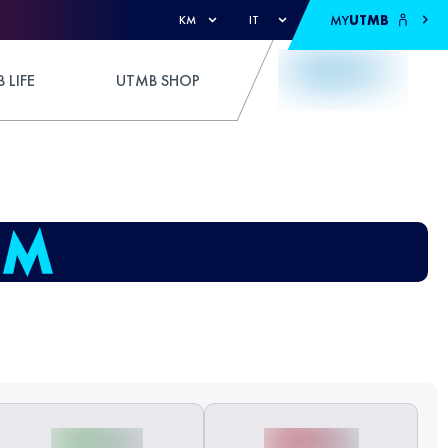
MY
UTMB
KM
IT
 LIFE
UTMB SHOP