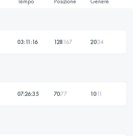
Tempo
Posizione
Genere
03:11:16
128
167
20
34
07:26:35
70
77
10
11