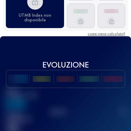
UTMB Index non
disponibile
come viene calcolato?
EVOLUZIONE
Miglior
punteggio UTMB
636
TOP
10
2
Gara(e)
completata(e)
32