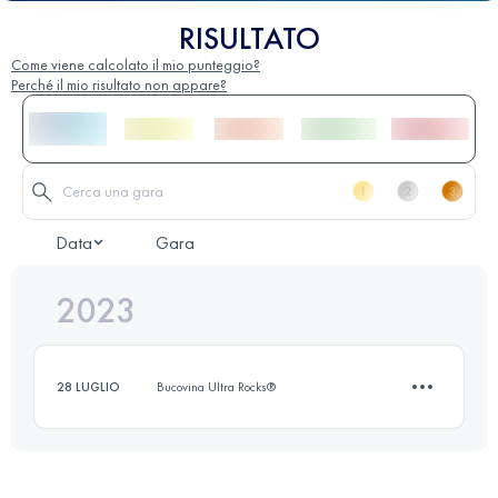
RISULTATO
Come viene calcolato il mio punteggio?
Perché il mio risultato non appare?
Data
Gara
2023
28 LUGLIO
Bucovina Ultra Rocks®
5 KM
550 M+