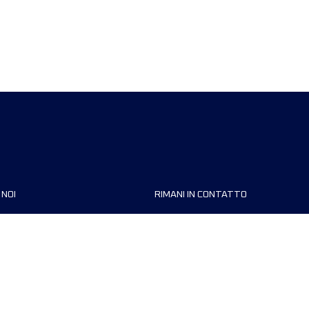
 NOI
RIMANI IN CONTATTO
zzazioni
FAQ
 di corsa
Contattaci
MyUTMB+