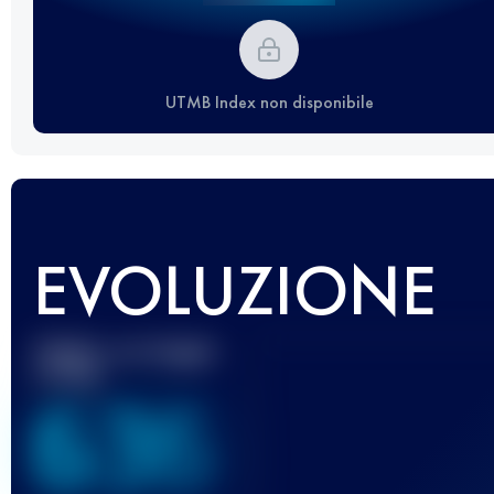
UTMB Index non disponibile
EVOLUZIONE
Miglior punteggio
UTMB
636