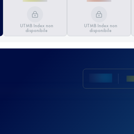
UTMB Index non
UTMB Index non
disponibile
disponibile