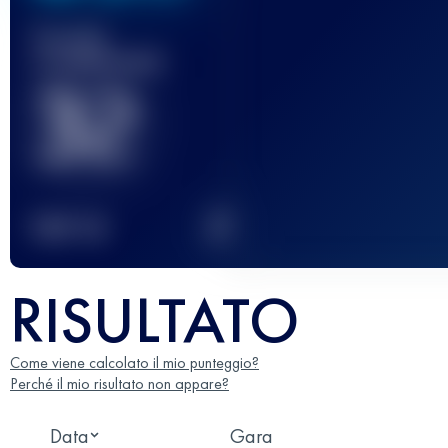
Gara(e)
completata(e)
32
2
TOP
10
RISULTATO
Come viene calcolato il mio punteggio?
Perché il mio risultato non appare?
Data
Gara