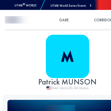
®
UTMB
WORLD
UTMB World Series Events
Skip to Content
GARE
CORRIDO
Patrick MUNSON
Stati Uniti
20-34
Uomo