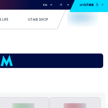
MY
UTMB
KM
IT
 LIFE
UTMB SHOP