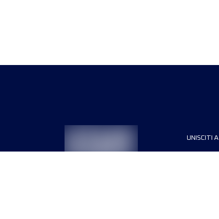
UNISCITI A
Sponsori
Direttori