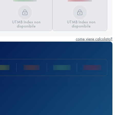
UTMB Index non
UTMB Index non
disponibile
disponibile
come viene calcolato?