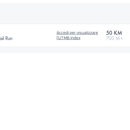
50 KM
Accedi per visualizzare
il Run
700 M+
l'UTMB Index