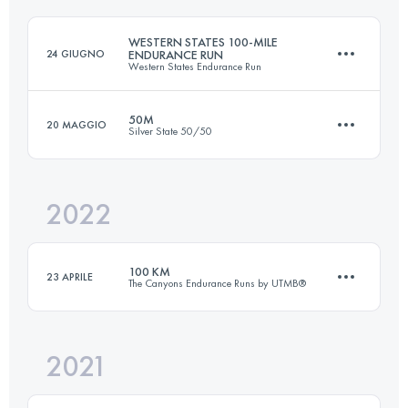
WESTERN STATES 100-MILE
24 GIUGNO
ENDURANCE RUN
Western States Endurance Run
Accedi per visualizzare l'UTMB Index
50M
20 MAGGIO
Silver State 50/50
159.9 KM
5610 M+
2022
82 KM
2850 M+
Accedi per visualizzare l'UTMB Index
100 KM
23 APRILE
The Canyons Endurance Runs by UTMB®
Accedi per visualizzare l'UTMB Index
2021
95.9 KM
4610 M+