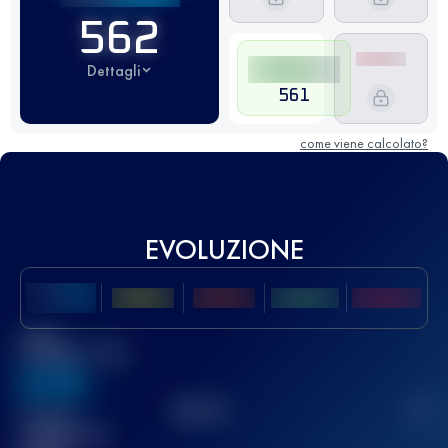
562
Dettagli
561
come viene calcolato?
EVOLUZIONE
Miglior
punteggio UTMB
636
TOP
10
2
Gara(e)
completata(e)