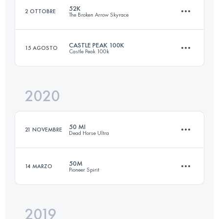
52K
2 OTTOBRE
The Broken Arrow Skyrace
Accedi per visualizzare l'UTMB Index
CASTLE PEAK 100K
15 AGOSTO
Castle Peak 100k
50.6 KM
3060 M+
2020
103.7 KM
3980 M+
Accedi per visualizzare l'UTMB Index
50 MI
21 NOVEMBRE
Dead Horse Ultra
Accedi per visualizzare l'UTMB Index
50M
14 MARZO
Pioneer Spirit
80.9 KM
1442 M+
2019
77.7 KM
1372 M+