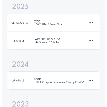
2025
100 KM
3750 M+
CCC
29 AGOSTO
HOKA UTMB Mont-Blanc
Accedi per visualizzare l'UTMB Index
LAKE SONOMA 50
13 APRILE
Lake Sonoma 50 Miler
101 KM
6050 M+
2024
80.9 KM
3200 M+
Accedi per visualizzare l'UTMB Index
100K
27 APRILE
HOKA Canyons Endurance Runs by UTMB®
Accedi per visualizzare l'UTMB Index
2023
100 KM
4064 M+