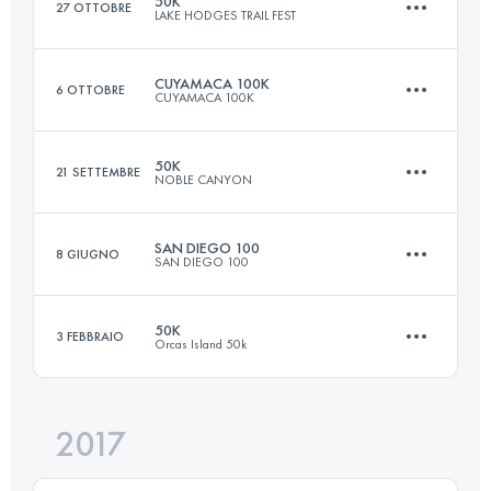
50K
27 OTTOBRE
LAKE HODGES TRAIL FEST
Accedi per visualizzare l'UTMB Index
CUYAMACA 100K
6 OTTOBRE
CUYAMACA 100K
50 KM
1000 M+
50K
21 SETTEMBRE
NOBLE CANYON
102.1 KM
2650 M+
Accedi per visualizzare l'UTMB Index
SAN DIEGO 100
8 GIUGNO
SAN DIEGO 100
50 KM
1500 M+
Accedi per visualizzare l'UTMB Index
50K
3 FEBBRAIO
Orcas Island 50k
161.3 KM
3950 M+
Accedi per visualizzare l'UTMB Index
2017
51.1 KM
2360 M+
Accedi per visualizzare l'UTMB Index