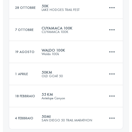
50K
28 OTTOBRE
LAKE HODGES TRAIL FEST
Accedi per visualizzare l'UTMB Index
CUYAMACA 100K
7 OTTOBRE
CUYAMACA 100K
50 KM
1000 M+
WALDO 100K
19 AGOSTO
Waldo 100k
102.1 KM
2650 M+
Accedi per visualizzare l'UTMB Index
50KM
1 APRILE
OLD GOAT 50
99.3 KM
2880 M+
Accedi per visualizzare l'UTMB Index
55 KM
18 FEBBRAIO
Antelope Canyon
50 KM
1500 M+
Accedi per visualizzare l'UTMB Index
50MI
4 FEBBRAIO
SAN DIEGO 50 TRAIL MARATHON
54.4 KM
860 M+