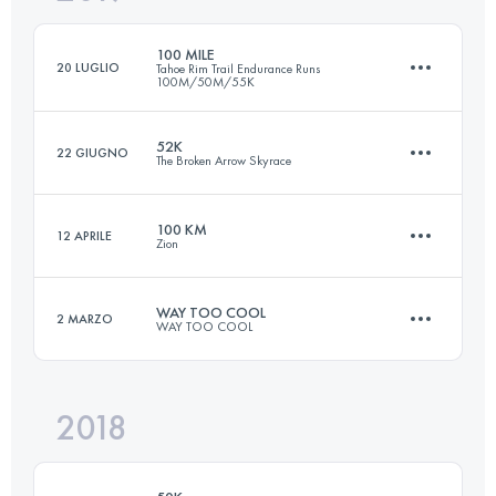
Accedi per visualizzare l'UTMB Index
100 MILE
20 LUGLIO
Tahoe Rim Trail Endurance Runs
100M/50M/55K
Accedi per visualizzare l'UTMB Index
52K
22 GIUGNO
The Broken Arrow Skyrace
161.1 KM
6170 M+
100 KM
12 APRILE
Zion
47.8 KM
2840 M+
Accedi per visualizzare l'UTMB Index
WAY TOO COOL
2 MARZO
WAY TOO COOL
96.8 KM
2270 M+
Accedi per visualizzare l'UTMB Index
2018
50.2 KM
1410 M+
Accedi per visualizzare l'UTMB Index