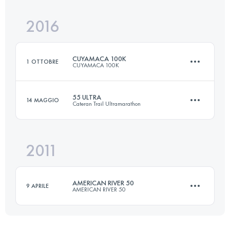
Accedi per visualizzare l'UTMB Index
2016
80.5 KM
1700 M+
Accedi per visualizzare l'UTMB Index
CUYAMACA 100K
1 OTTOBRE
CUYAMACA 100K
Accedi per visualizzare l'UTMB Index
55 ULTRA
14 MAGGIO
Cateran Trail Ultramarathon
101.8 KM
2630 M+
2011
87.4 KM
2020 M+
Accedi per visualizzare l'UTMB Index
AMERICAN RIVER 50
9 APRILE
AMERICAN RIVER 50
Accedi per visualizzare l'UTMB Index