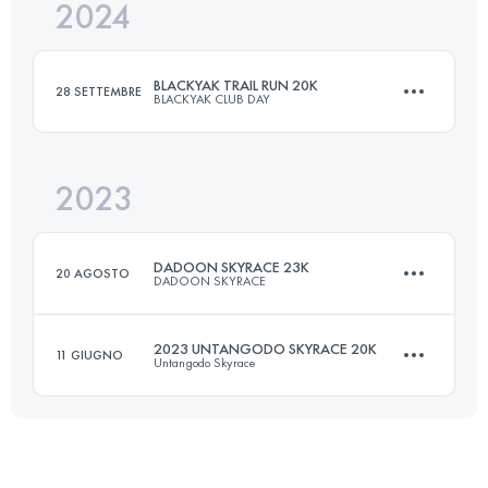
2024
38.7 KM
2435 M+
BLACKYAK TRAIL RUN 20K
28 SETTEMBRE
BLACKYAK CLUB DAY
Accedi per visualizzare l'UTMB Index
2023
24.2 KM
1086 M+
DADOON SKYRACE 23K
20 AGOSTO
DADOON SKYRACE
Accedi per visualizzare l'UTMB Index
2023 UNTANGODO SKYRACE 20K
11 GIUGNO
Untangodo Skyrace
23 KM
1225 M+
20 KM
1005 M+