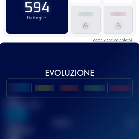
594
Dettagli
come viene calcolato?
EVOLUZIONE
Miglior
punteggio UTMB
636
TOP
10
2
Gara(e)
completata(e)