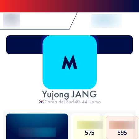
Skip to Content
Yujong JANG
Corea del Sud
40-44
Uomo
575
595