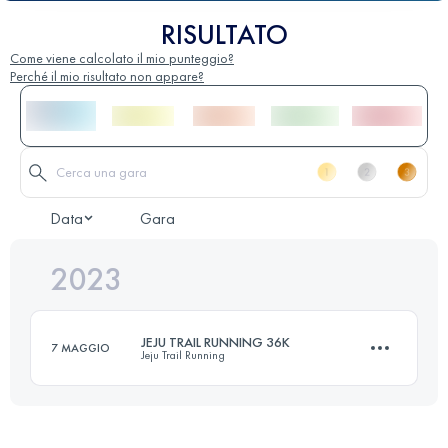
RISULTATO
Come viene calcolato il mio punteggio?
Perché il mio risultato non appare?
Data
Gara
2023
JEJU TRAIL RUNNING 36K
7 MAGGIO
Jeju Trail Running
20 KM
398 M+