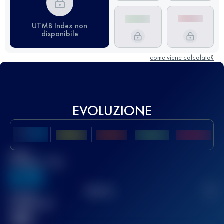
UTMB Index non
disponibile
come viene calcolato?
EVOLUZIONE
Miglior
punteggio UTMB
636
TOP
10
2
Gara(e)
completata(e)
32