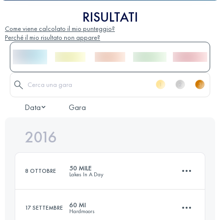
RISULTATI
Come viene calcolato il mio punteggio?
Perché il mio risultato non appare?
Data
Gara
2016
50 MILE
8 OTTOBRE
Lakes In A Day
60 MI
17 SETTEMBRE
Hardmoors
82.7 KM
3650 M+