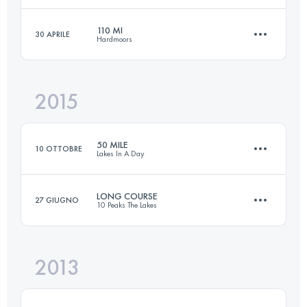
110 MI
30 APRILE
Hardmoors
102.9 KM
2000 M+
Accedi per visualizzare l'UTMB Index
2015
176.4 KM
4300 M+
Accedi per visualizzare l'UTMB Index
50 MILE
10 OTTOBRE
Lakes In A Day
Accedi per visualizzare l'UTMB Index
LONG COURSE
27 GIUGNO
10 Peaks The Lakes
83 KM
3648 M+
2013
76 KM
5000 M+
Accedi per visualizzare l'UTMB Index