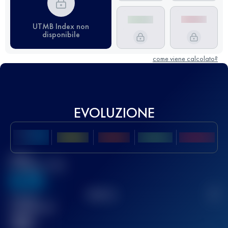
UTMB Index non
disponibile
come viene calcolato?
EVOLUZIONE
Miglior
punteggio UTMB
636
TOP
10
2
Gara(e)
completata(e)
32