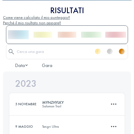
RISULTATI
Come viene calcolato il mio punteggio?
Perché il mio risultato non appare?
Data
Gara
2023
MYNZHYLKY
5 NOVEMBRE
Salomon Trail
9 MAGGIO
Tengri Ultra
16.5 KM
1400 M+