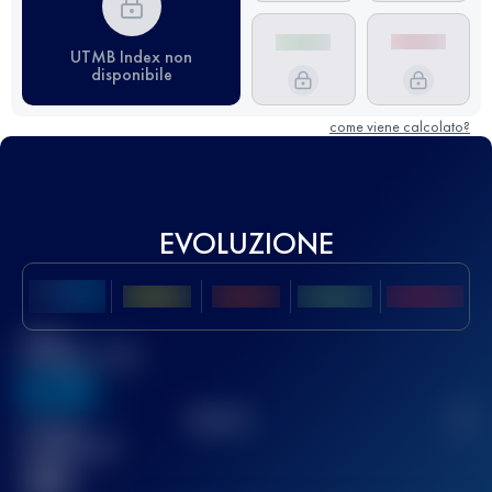
UTMB Index non
disponibile
come viene calcolato?
EVOLUZIONE
Miglior
punteggio UTMB
636
TOP
10
2
Gara(e)
completata(e)
32