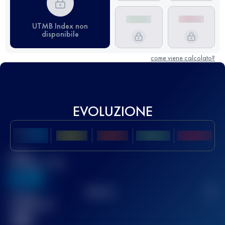
UTMB Index non
disponibile
come viene calcolato?
EVOLUZIONE
Miglior
punteggio UTMB
636
TOP
10
2
Gara(e)
completata(e)
32