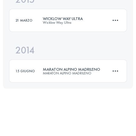
WICKLOW WAY ULTRA
21 MARZO
Wicklow Way Ultra
Accedi per visualizzare l'UTMB Index
2014
51.4 KM
1820 M+
MARATON ALPINO MADRILENO
15 GIUGNO
MARATON ALPINO MADRILENO
Accedi per visualizzare l'UTMB Index
42 KM
2650 M+
Accedi per visualizzare l'UTMB Index