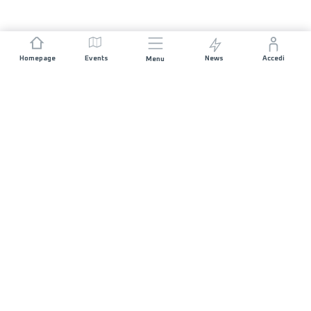
Homepage
Events
News
Accedi
Menu
UNISCITI A NOI
Sponsorizzazioni