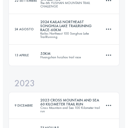
22 SETTEMBRE
The 6th YUSHAN MOUNTAIN TRAIL
58.2 KM
2182 M+
CHALLENGE
2024 KAILAS NORTHEAST
SONGHUA LAKE TRAILRUNING
24 AGOSTO
RACE-60KM
50 KM
2900 M+
Kailas Northeast 100 Songhua Lake
Accedi per visualizzare l'UTMB Index
TrailRunning
55KM
13 APRILE
Huangshan huizhou trail race
63 KM
3275 M+
Accedi per visualizzare l'UTMB Index
2023
58 KM
2008 M+
Accedi per visualizzare l'UTMB Index
2023 CROSS MOUNTAIN AND SEA
60 KILOMETER TRAIL RUN
9 DICEMBRE
Cross Mountain and Sea 100 Kilometer trail
run
Accedi per visualizzare l'UTMB Index
TSAIGU 85