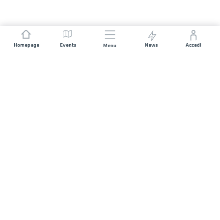
Homepage
Events
News
Accedi
Menu
UNISCITI A NOI
Sponsorizzazioni