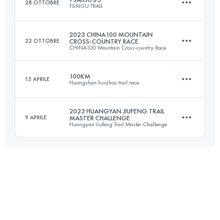
28 OTTOBRE
TSAIGU TRAIL
58.2 KM
2182 M+
2023 CHINA100 MOUNTAIN
22 OTTOBRE
CROSS-COUNTRY RACE
CHINA100 Mountain Cross-country Race
87 KM
4700 M+
Accedi per visualizzare l'UTMB Index
100KM
15 APRILE
Huangshan huizhou trail race
55 KM
2110 M+
Accedi per visualizzare l'UTMB Index
2023 HUANGYAN JIUFENG TRAIL
9 APRILE
MASTER CHALLENGE
Huangyan Jiufeng Trail Master Challenge
105 KM
4721 M+
Accedi per visualizzare l'UTMB Index
30.5 KM
2050 M+
Accedi per visualizzare l'UTMB Index
Accedi per visualizzare l'UTMB Index