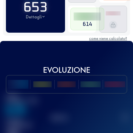
653
Dettagli
614
come viene calcolato?
EVOLUZIONE
Miglior
punteggio UTMB
636
TOP
10
2
Gara(e)
completata(e)