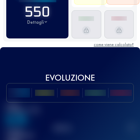
550
Dettagli
come viene calcolato?
EVOLUZIONE
Miglior
punteggio UTMB
636
TOP
10
2
Gara(e)
completata(e)