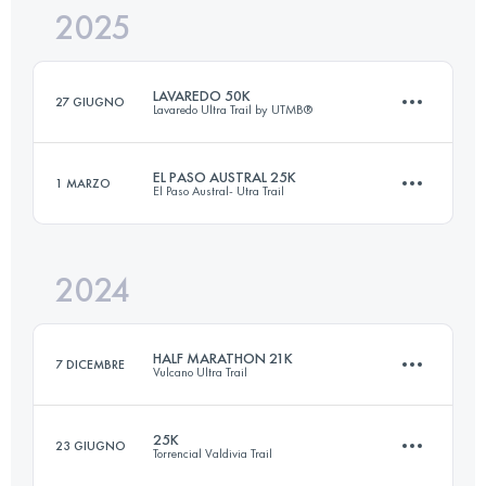
2025
44 KM
1400 M+
LAVAREDO 50K
27 GIUGNO
Lavaredo Ultra Trail by UTMB®
Accedi per visualizzare l'UTMB Index
EL PASO AUSTRAL 25K
1 MARZO
El Paso Austral- Utra Trail
50 KM
2600 M+
2024
25 KM
950 M+
Accedi per visualizzare l'UTMB Index
HALF MARATHON 21K
7 DICEMBRE
Vulcano Ultra Trail
Accedi per visualizzare l'UTMB Index
25K
23 GIUGNO
Torrencial Valdivia Trail
21 KM
880 M+