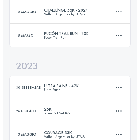
CHALLENGE 55K - 2024
10 MAGGIO
Valhöll Argentina by UTMB
29.7 KM
629 M+
Accedi per visualizzare l'UTMB Index
PUCÓN TRAIL RUN - 20K
18 MARZO
Pucon Trail Run
58 KM
2700 M+
Accedi per visualizzare l'UTMB Index
2023
18.9 KM
990 M+
Accedi per visualizzare l'UTMB Index
ULTRA PAINE - 42K
30 SETTEMBRE
Ultra Paine
Accedi per visualizzare l'UTMB Index
25K
24 GIUGNO
Torrencial Valdivia Trail
42 KM
1500 M+
COURAGE 33K
13 MAGGIO
Valhöll Argentina by UTMB