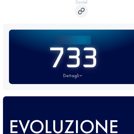
Social
733
Dettagli
EVOLUZIONE