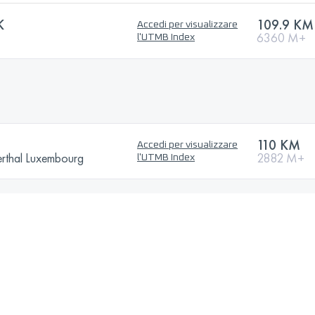
K
109.9 KM
Accedi per visualizzare
6360 M+
l'UTMB Index
110 KM
Accedi per visualizzare
erthal Luxembourg
2882 M+
l'UTMB Index