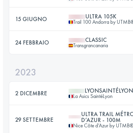
ULTRA 105K
15 GIUGNO
Trail 100 Andorra by UTMB
CLASSIC
24 FEBBRAIO
Transgrancanaria
2023
LYONSAINTÉLYON
2 DICEMBRE
La Asics SaintéLyon
ULTRA TRAIL MÉTR
29 SETTEMBRE
D’AZUR - 100M
Nice Côte d’Azur by UTMB