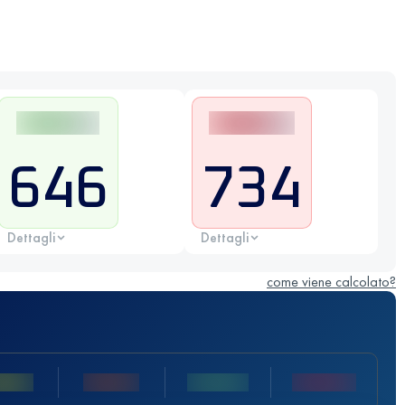
646
734
Dettagli
Dettagli
come viene calcolato?