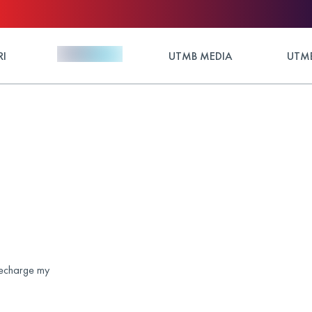
RI
UTMB MEDIA
UTMB
 recharge my