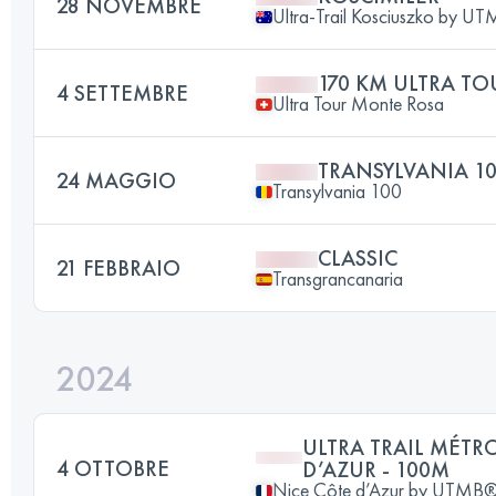
28 NOVEMBRE
Ultra-Trail Kosciuszko by U
170 KM ULTRA TO
4 SETTEMBRE
Ultra Tour Monte Rosa
TRANSYLVANIA 1
24 MAGGIO
Transylvania 100
CLASSIC
21 FEBBRAIO
Transgrancanaria
2024
ULTRA TRAIL MÉTR
4 OTTOBRE
D’AZUR - 100M
Nice Côte d’Azur by UTMB