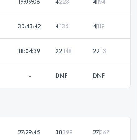
19:09:06
4
223
4
194
30:43:42
4
135
4
119
18:04:39
22
148
22
131
-
DNF
DNF
27:29:45
30
399
27
367