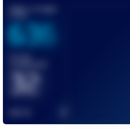
Miglior punteggio
UTMB
636
Gara(e)
completata(e)
32
2
TOP
10