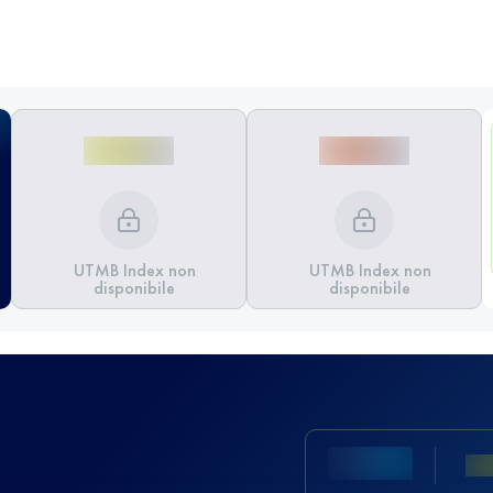
UTMB Index non
UTMB Index non
disponibile
disponibile