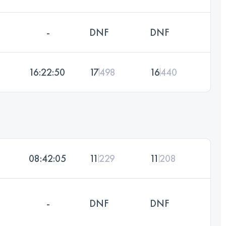
-
DNF
DNF
16:22:50
17
498
16
440
08:42:05
11
229
11
208
-
DNF
DNF