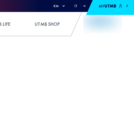
MY
UTMB
KM
IT
 LIFE
UTMB SHOP