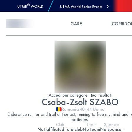
®
UTMB
WORLD
UTMB World Series Events
Skip to Content
GARE
CORRIDO
Accedi per collegare i tuoi risultati
Csaba-Zsolt SZABO
Romania
40-44
Uomo
Endurance runner and trail enthusiast, running to free my mind and
batteries.
Club
Team
Sponsor
Not affiliated to a club
No team
No sponsor