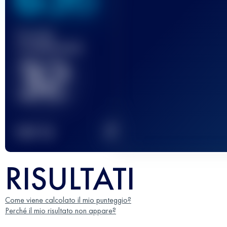
Gara(e)
completata(e)
32
2
TOP
10
RISULTATI
Come viene calcolato il mio punteggio?
Perché il mio risultato non appare?