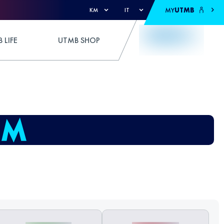
MY
UTMB
KM
IT
 LIFE
UTMB SHOP