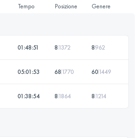
Tempo
Posizione
Genere
01:48:51
8
1372
8
962
05:01:53
68
1770
60
1449
01:38:54
8
1864
8
1214