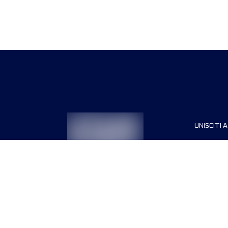
UNISCITI A
Sponsori
Direttori