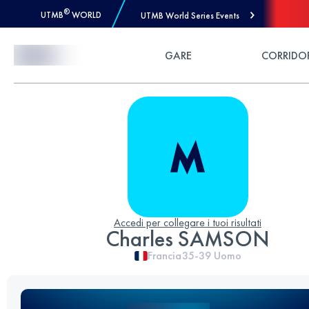
®
UTMB
WORLD
UTMB World Series Events
Skip to Content
GARE
CORRIDO
Accedi per collegare i tuoi risultati
Charles SAMSON
Francia
35-39
Uomo