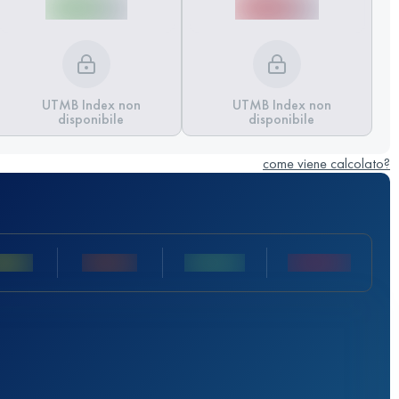
UTMB Index non
UTMB Index non
disponibile
disponibile
come viene calcolato?