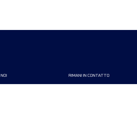
 NOI
RIMANI IN CONTATTO
zzazioni
FAQ
 di corsa
Contattaci
MyUTMB+