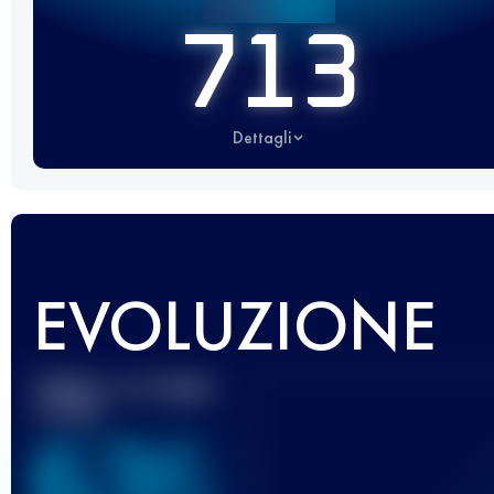
713
Dettagli
EVOLUZIONE
Miglior punteggio
UTMB
636