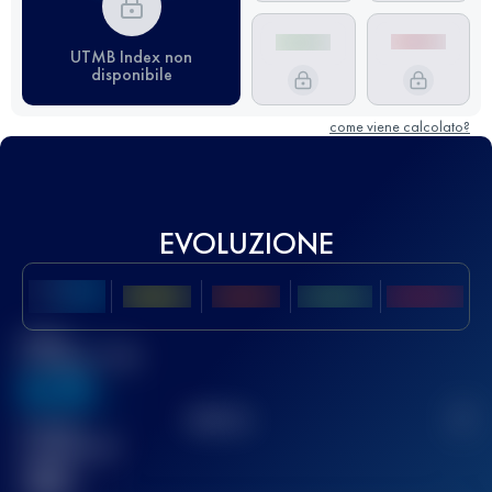
UTMB Index non
disponibile
come viene calcolato?
EVOLUZIONE
Miglior
punteggio UTMB
636
TOP
10
2
Gara(e)
completata(e)
32