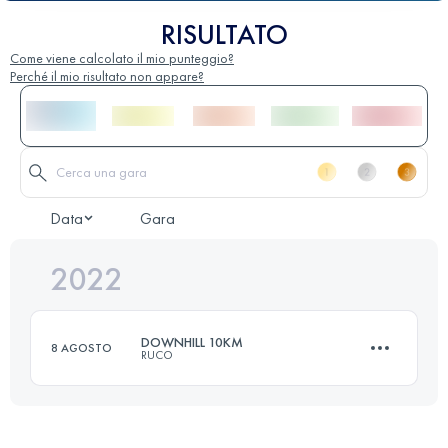
RISULTATO
Come viene calcolato il mio punteggio?
Perché il mio risultato non appare?
Data
Gara
2022
DOWNHILL 10KM
8 AGOSTO
RUCO
11 KM
1100 M+