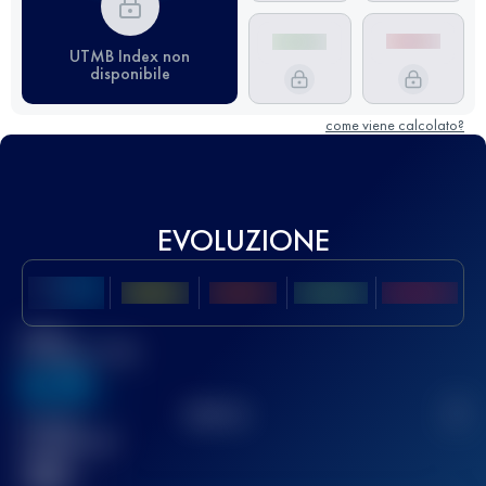
UTMB Index non
disponibile
come viene calcolato?
EVOLUZIONE
Miglior
punteggio UTMB
636
TOP
10
2
Gara(e)
completata(e)
32