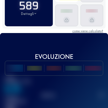
589
Dettagli
come viene calcolato?
EVOLUZIONE
Miglior
punteggio UTMB
636
TOP
10
2
Gara(e)
completata(e)