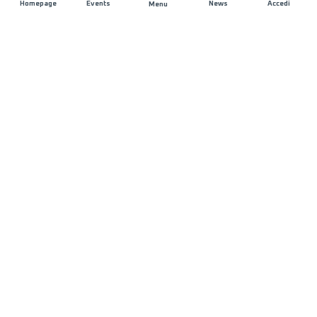
Homepage
Events
News
Accedi
Menu
UNISCITI A NOI
Sponsorizzazioni
Direttori di corsa