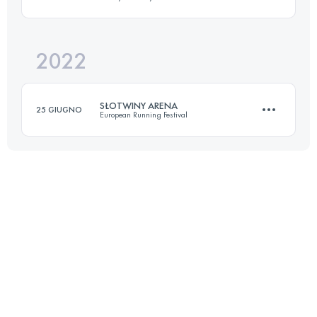
24 KM
2210 M+
2022
20.8 KM
1150 M+
Accedi per visualizzare l'UTMB Index
SŁOTWINY ARENA
25 GIUGNO
European Running Festival
Accedi per visualizzare l'UTMB Index
18.7 KM
1025 M+
Accedi per visualizzare l'UTMB Index