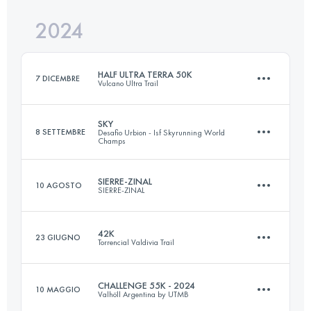
Accedi per visualizzare l'UTMB Index
2024
37 KM
2534 M+
Accedi per visualizzare l'UTMB Index
HALF ULTRA TERRA 50K
7 DICEMBRE
Vulcano Ultra Trail
Accedi per visualizzare l'UTMB Index
SKY
8 SETTEMBRE
Desafio Urbion - Isf Skyrunning World
Champs
54 KM
3460 M+
SIERRE-ZINAL
10 AGOSTO
SIERRE-ZINAL
37 KM
2600 M+
Accedi per visualizzare l'UTMB Index
42K
23 GIUGNO
Torrencial Valdivia Trail
31.3 KM
2190 M+
Accedi per visualizzare l'UTMB Index
CHALLENGE 55K - 2024
10 MAGGIO
Valhöll Argentina by UTMB
46.4 KM
1681 M+