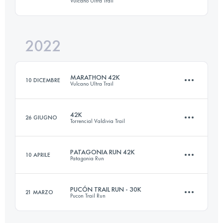
Vulcano Ultra Trail
Accedi per visualizzare l'UTMB Index
2022
21 KM
880 M+
MARATHON 42K
10 DICEMBRE
Vulcano Ultra Trail
Accedi per visualizzare l'UTMB Index
42K
26 GIUGNO
Torrencial Valdivia Trail
45 KM
2600 M+
PATAGONIA RUN 42K
10 APRILE
Patagonia Run
42 KM
1890 M+
Accedi per visualizzare l'UTMB Index
PUCÓN TRAIL RUN - 30K
21 MARZO
Pucon Trail Run
44.6 KM
1900 M+
Accedi per visualizzare l'UTMB Index