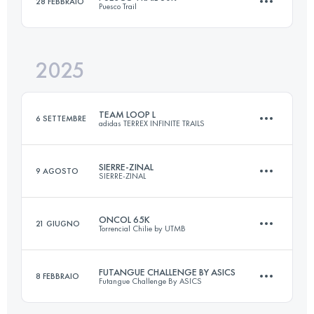
28 FEBBRAIO
Puesco Trail
44 KM
1400 M+
2025
30 KM
1600 M+
Accedi per visualizzare l'UTMB Index
TEAM LOOP L
6 SETTEMBRE
adidas TERREX INFINITE TRAILS
Accedi per visualizzare l'UTMB Index
SIERRE-ZINAL
9 AGOSTO
SIERRE-ZINAL
Squadra
44.2 KM
3146 M+
ONCOL 65K
21 GIUGNO
Torrencial Chilie by UTMB
31.3 KM
2190 M+
FUTANGUE CHALLENGE BY ASICS
8 FEBBRAIO
Futangue Challenge By ASICS
Accedi per visualizzare l'UTMB Index
53 KM
1600 M+