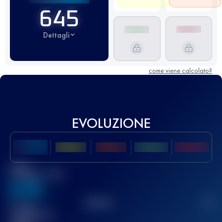
645
Dettagli
come viene calcolato?
EVOLUZIONE
Miglior
punteggio UTMB
636
TOP
10
2
Gara(e)
completata(e)