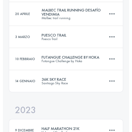
Accedi per visualizzare l'UTMB Index
MALBEC TRAIL RUNNING DESAFÍO
20 APRILE
VENDIMIA
Malbec trail running
58 KM
2700 M+
Accedi per visualizzare l'UTMB Index
PUESCO TRAIL
3 MARZO
Puesco Trail
21 KM
850 M+
Accedi per visualizzare l'UTMB Index
FUTANGUE CHALLENGE BY HOKA
10 FEBBRAIO
Futangue Challenge by Hoka
30 KM
1600 M+
Accedi per visualizzare l'UTMB Index
36K SKY RACE
14 GENNAIO
Santiago Sky Race
32 KM
2190 M+
Accedi per visualizzare l'UTMB Index
2023
36 KM
3100 M+
Accedi per visualizzare l'UTMB Index
HALF MARATHON 21K
9 DICEMBRE