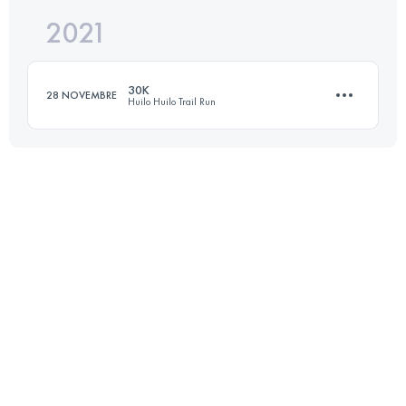
2021
30.4 KM
1630 M+
Accedi per visualizzare l'UTMB Index
30K
28 NOVEMBRE
Huilo Huilo Trail Run
Accedi per visualizzare l'UTMB Index
31.4 KM
1560 M+
Accedi per visualizzare l'UTMB Index