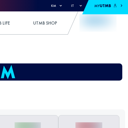
MY
UTMB
KM
IT
 LIFE
UTMB SHOP