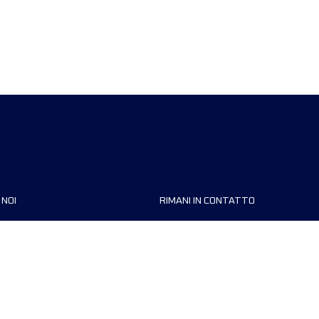
 NOI
RIMANI IN CONTATTO
zzazioni
FAQ
 di corsa
Contattaci
MyUTMB+