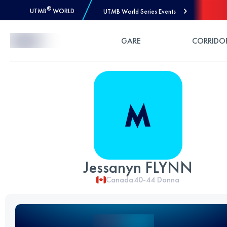
®
UTMB
WORLD
UTMB World Series Events
Skip to Content
GARE
CORRIDO
Jessanyn FLYNN
Canada
40-44
Donna