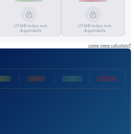
UTMB Index non
UTMB Index non
disponibile
disponibile
come viene calcolato?