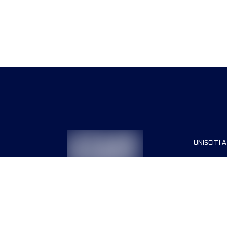
UNISCITI A
Sponsori
Direttori