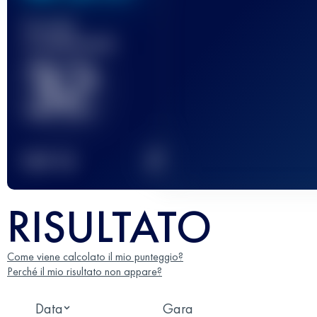
Gara(e)
completata(e)
32
2
TOP
10
RISULTATO
Come viene calcolato il mio punteggio?
Perché il mio risultato non appare?
Data
Gara