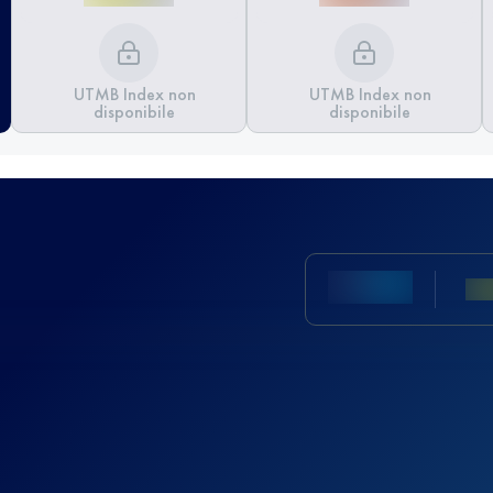
UTMB Index non
UTMB Index non
disponibile
disponibile