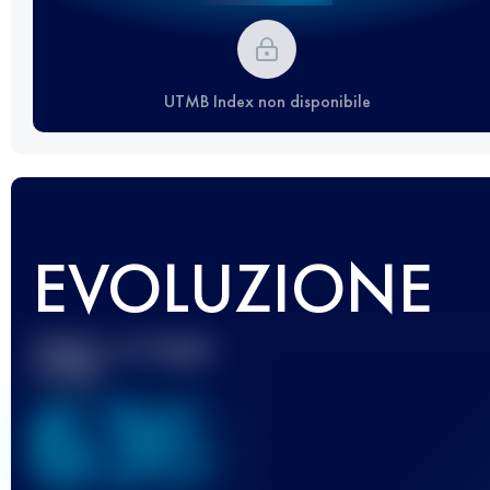
UTMB Index non disponibile
EVOLUZIONE
Miglior punteggio
UTMB
636