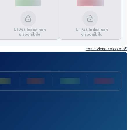
UTMB Index non
UTMB Index non
disponibile
disponibile
come viene calcolato?