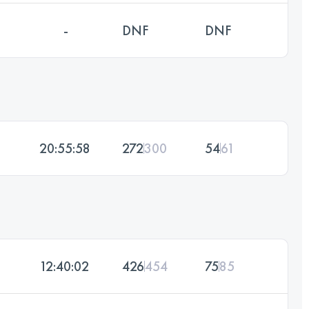
-
DNF
DNF
20:55:58
272
300
54
61
12:40:02
426
454
75
85