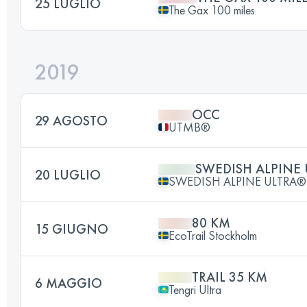
25 LUGLIO
The Gax 100 miles
2019
OCC
29 AGOSTO
UTMB®
SWEDISH ALPINE
20 LUGLIO
SWEDISH ALPINE ULTRA®
80 KM
15 GIUGNO
EcoTrail Stockholm
TRAIL 35 KM
6 MAGGIO
Tengri Ultra