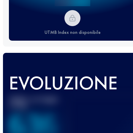
UTMB Index non disponibile
EVOLUZIONE
Miglior punteggio
UTMB
636