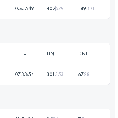
05:57:49
402
579
189
310
-
DNF
DNF
07:33:54
301
353
67
88