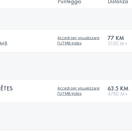
Punteggio
Distanza
77 KM
Accedi per visualizzare
UTMB
5100 M+
l'UTMB Index
ÊTES
63.5 KM
Accedi per visualizzare
4780 M+
l'UTMB Index