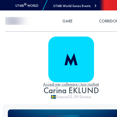
®
UTMB
WORLD
UTMB World Series Events
Skip to Content
GARE
CORRIDO
Accedi per collegare i tuoi risultati
Carina EKLUND
Svezia
55-59
Donna