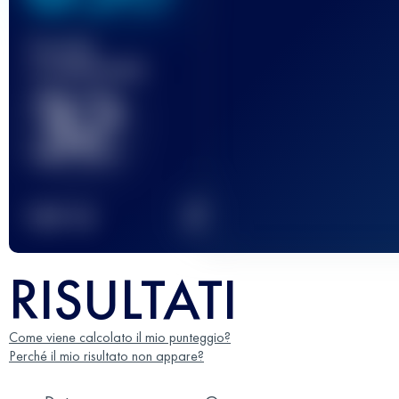
Gara(e)
completata(e)
32
2
TOP
10
RISULTATI
Come viene calcolato il mio punteggio?
Perché il mio risultato non appare?