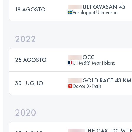
ULTRAVASAN 45
19 AGOSTO
Vasaloppet Ultravasan
2022
OCC
25 AGOSTO
UTMB® Mont Blanc
GOLD RACE 43 KM
30 LUGLIO
Davos X-Trails
2020
THE GAX 100 MIL