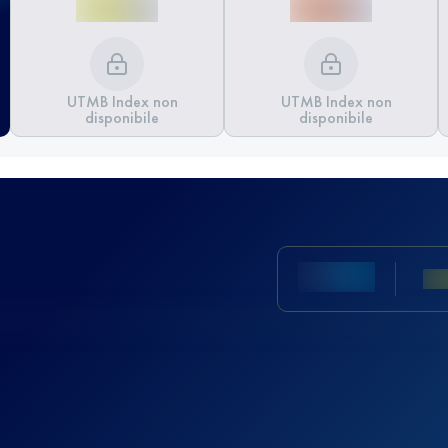
UTMB Index non
UTMB Index non
disponibile
disponibile