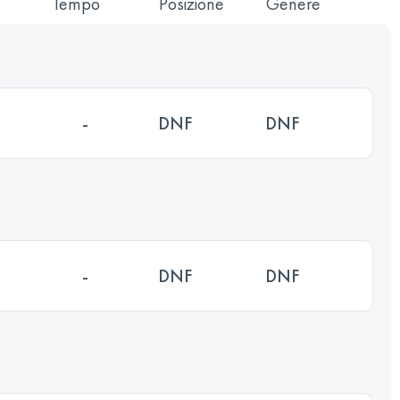
Tempo
Posizione
Genere
-
DNF
DNF
-
DNF
DNF