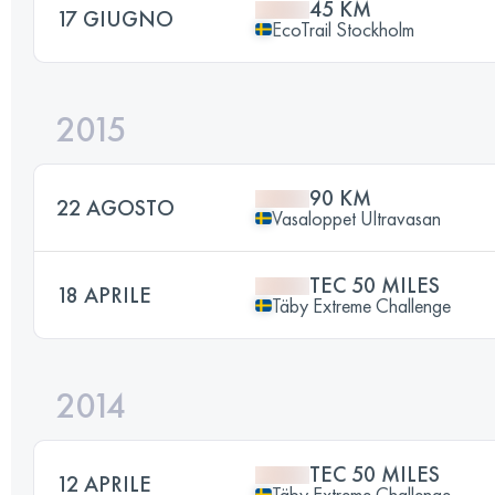
45 KM
17 GIUGNO
EcoTrail Stockholm
2015
90 KM
22 AGOSTO
Vasaloppet Ultravasan
TEC 50 MILES
18 APRILE
Täby Extreme Challenge
2014
TEC 50 MILES
12 APRILE
Täby Extreme Challenge