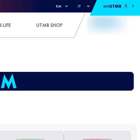
MY
UTMB
KM
IT
 LIFE
UTMB SHOP