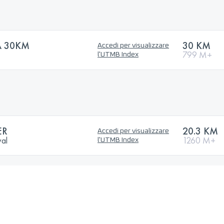
A 30KM
30 KM
Accedi per visualizzare
799 M+
l'UTMB Index
ER
20.3 KM
Accedi per visualizzare
val
1260 M+
l'UTMB Index