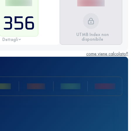
356
UTMB Index non
disponibile
Dettagli
come viene calcolato?