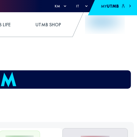
MY
UTMB
KM
IT
 LIFE
UTMB SHOP