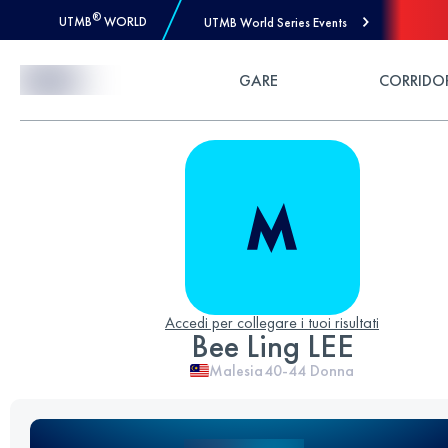
®
UTMB
WORLD
UTMB World Series Events
Skip to Content
GARE
CORRIDO
Accedi per collegare i tuoi risultati
Bee Ling LEE
Malesia
40-44
Donna