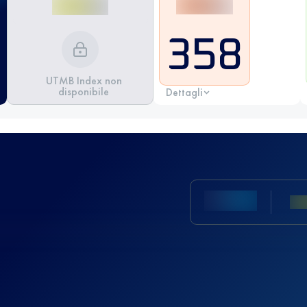
358
UTMB Index non
disponibile
Dettagli