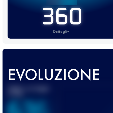
360
Dettagli
EVOLUZIONE
Miglior punteggio
UTMB
636