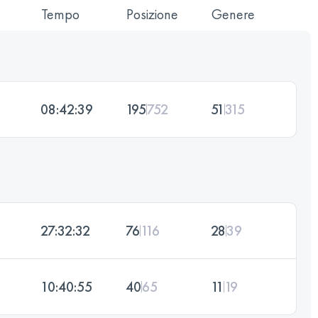
Tempo
Posizione
Genere
08:42:39
195
752
51
315
27:32:32
76
116
28
39
10:40:55
40
65
11
19