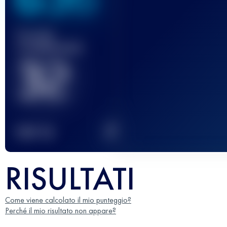
Gara(e)
completata(e)
32
2
TOP
10
RISULTATI
Come viene calcolato il mio punteggio?
Perché il mio risultato non appare?