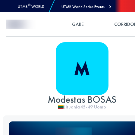
®
UTMB
WORLD
UTMB World Series Events
Skip to Content
GARE
CORRIDO
Modestas BOSAS
Lituania
45-49
Uomo