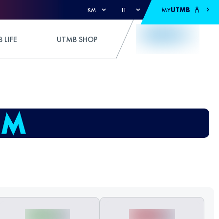
MY
UTMB
KM
IT
 LIFE
UTMB SHOP