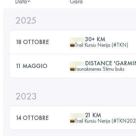
Data
Gara
2025
30+ KM
18 OTTOBRE
Trail Kursiu Nerija (#TKN)
DISTANCE 'GARMIN
11 MAGGIO
Jaunakmenes Stirnu buks
2023
21 KM
14 OTTOBRE
Trail Kursiu Nerija (#TKN202