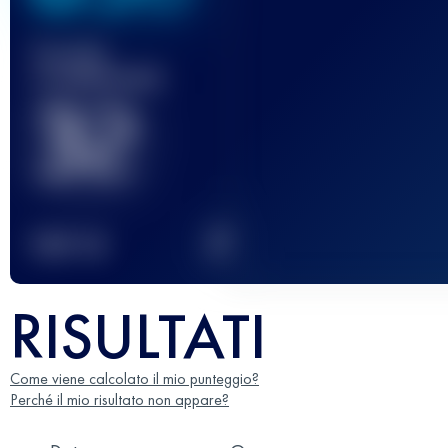
Gara(e)
completata(e)
32
2
TOP
10
RISULTATI
Come viene calcolato il mio punteggio?
Perché il mio risultato non appare?