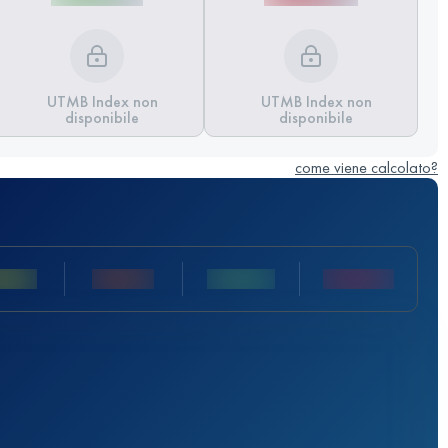
UTMB Index non
UTMB Index non
disponibile
disponibile
come viene calcolato?