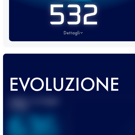
532
Dettagli
EVOLUZIONE
Miglior punteggio
UTMB
636