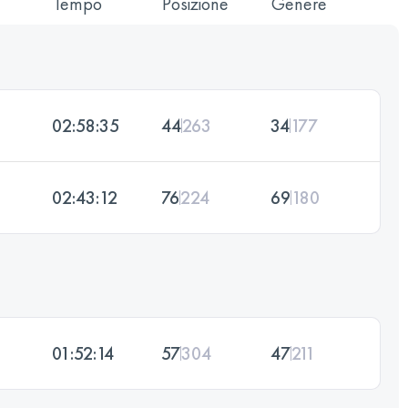
Tempo
Posizione
Genere
02:58:35
44
263
34
177
02:43:12
76
224
69
180
01:52:14
57
304
47
211