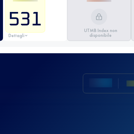
531
UTMB Index non
disponibile
Dettagli